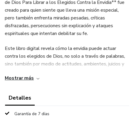
de Dios Para Librar a los Elegidos Contra la Envidia** fue
creado para quien siente que lleva una misión especial,
pero también enfrenta miradas pesadas, críticas
disfrazadas, persecuciones sin explicación y ataques
espirituales que intentan debilitar su fe.
Este libro digital revela cómo la envidia puede actuar
contra los elegidos de Dios, no solo a través de palabras,
sino también por medio de actitudes, ambientes, juicios y
energías que intentan confundir su camino. Aquí entenderás
Mostrar más
por qué ciertas personas se incomodan con tu presencia,
por qué tus victorias provocan reacciones extrañas y cómo
fortalecerte espiritualmente para no ser sacudido por
Detalles
aquello que no viene de Dios.
Garantía de 7 días
Cada capítulo fue pensado para ayudarte a reconocer
señales, proteger a tu familia, guardar tu paz, fortalecer tu
oración y caminar con más firmeza bajo la dirección divina.