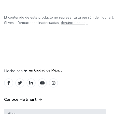
Como empresa digital, a . entende que conteúdo não é
apenas informação, é experiência. Por isso, cada entrega é
pensada para gerar envolvimento, clareza e percepção de
El contenido de este producto no representa la opinión de Hotmart.
Si ves informaciones inadecuadas,
denúncialas aquí
valor desde o primeiro contato. O resultado é um
ecossistema digital que não depende de modismos, mas
de método, consistência e visão de longo prazo.
en Bogotá
en Amsterdam
en Madrid
en Ciudad de México
Hecho con
❤
en Belo Horizonte
Conoce Hotmart
Idioma