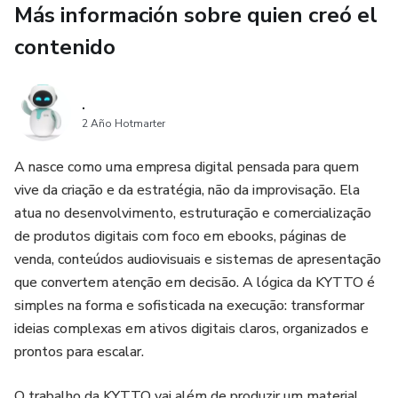
Más información sobre quien creó el
No encontrarás solo explicaciones: encontrarás una
contenido
preparación espiritual para vencer el peso de la envidia sin
perder tu esencia, tu fe ni tu confianza en el propósito que
Dios puso sobre tu vida.
.
2 Año Hotmarter
Si sientes que necesitas protegerte de ataques
espirituales, romper ciclos de persecución, dejar de
A nasce como uma empresa digital pensada para quem
absorber cargas que no te pertenecen y afirmarte en el
vive da criação e da estratégia, não da improvisação. Ela
cuidado de Dios, esta guía fue hecha para ti. **El Gran
atua no desenvolvimento, estruturação e comercialização
Escudo de Dios Para Librar a los Elegidos Contra la
de produtos digitais com foco em ebooks, páginas de
Envidia** es más que un libro digital — es un llamado para
venda, conteúdos audiovisuais e sistemas de apresentação
quien decidió no vivir más vulnerable ante la mirada de
que convertem atenção em decisão. A lógica da KYTTO é
quienes no soportan ver la mano de Dios actuando en su
simples na forma e sofisticada na execução: transformar
historia.
ideias complexas em ativos digitais claros, organizados e
prontos para escalar.
O trabalho da KYTTO vai além de produzir um material