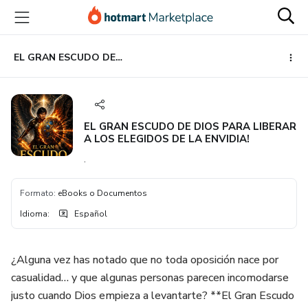
Ir
Ir
Ir
al
a
al
contenido
la
pie
principal
página
de
EL GRAN ESCUDO DE DIOS PARA LIBERAR A LOS ELEGIDOS DE LA ENVIDIA!
de
página
pago
EL GRAN ESCUDO DE DIOS PARA LIBERAR
A LOS ELEGIDOS DE LA ENVIDIA!
.
Formato
:
eBooks o Documentos
Idioma
:
Español
¿Alguna vez has notado que no toda oposición nace por
casualidad… y que algunas personas parecen incomodarse
justo cuando Dios empieza a levantarte? **El Gran Escudo