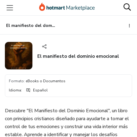
Ir
Ir
Ir
al
a
al
contenido
la
pie
principal
página
de
El manifiesto del dominio emocional
de
página
pago
El manifiesto del dominio emocional
Formato
:
eBooks o Documentos
Idioma
:
Español
Descubre "El Manifiesto del Dominio Emocional", un libro
con principios cristianos diseñado para ayudarte a tomar el
control de tus emociones y construir una vida interior más
estable. Aprende a identificar y manejar los desafíos