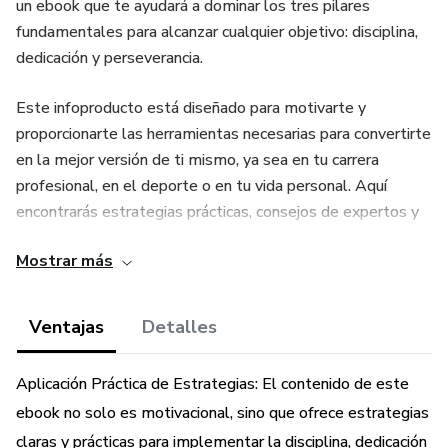
un ebook que te ayudará a dominar los tres pilares
fundamentales para alcanzar cualquier objetivo: disciplina,
dedicación y perseverancia.
Este infoproducto está diseñado para motivarte y
proporcionarte las herramientas necesarias para convertirte
en la mejor versión de ti mismo, ya sea en tu carrera
profesional, en el deporte o en tu vida personal. Aquí
encontrarás estrategias prácticas, consejos de expertos y
ejercicios que te permitirán transformar tu mentalidad y
Mostrar más
mantenerte firme en el camino hacia el éxito.
Con DDP, aprenderás a:
Ventajas
Detalles
Establecer objetivos claros y alcanzables.
Aplicación Práctica de Estrategias: El contenido de este
ebook no solo es motivacional, sino que ofrece estrategias
Construir hábitos sólidos que fortalezcan tu disciplina.
claras y prácticas para implementar la disciplina, dedicación