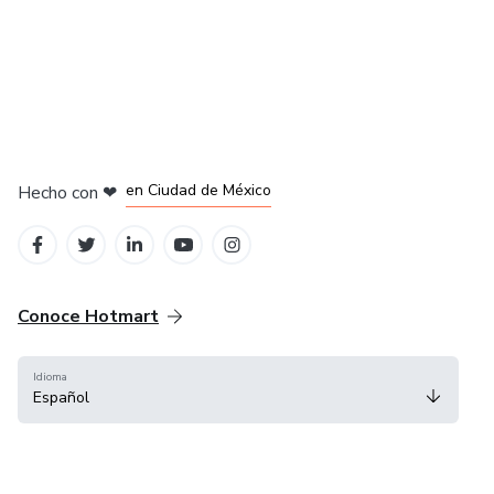
en Bogotá
en Amsterdam
en Madrid
en Ciudad de México
Hecho con
❤
en Belo Horizonte
Conoce Hotmart
Idioma
Español