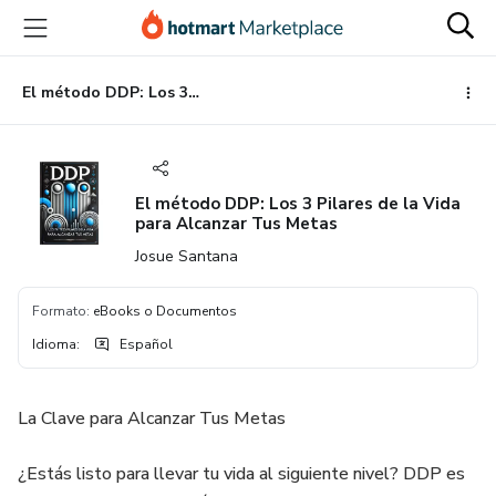
Ir
Ir
Ir
al
a
al
contenido
la
pie
principal
página
de
El método DDP: Los 3 Pilares de la Vida para Alcanzar Tus Metas
de
página
pago
El método DDP: Los 3 Pilares de la Vida
para Alcanzar Tus Metas
Josue Santana
Formato
:
eBooks o Documentos
Idioma
:
Español
La Clave para Alcanzar Tus Metas
¿Estás listo para llevar tu vida al siguiente nivel? DDP es