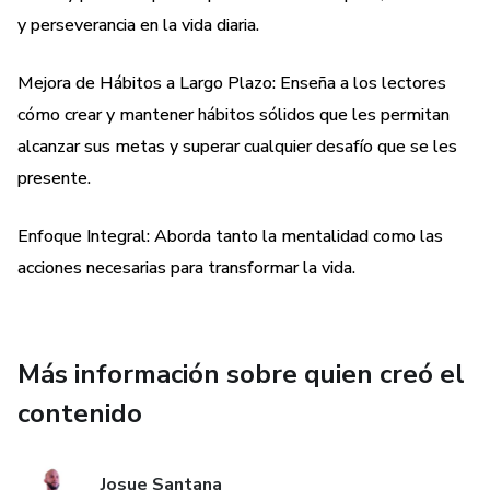
Superar los obstáculos más comunes que te desvían de tu
y perseverancia en la vida diaria.
propósito.
Mejora de Hábitos a Largo Plazo: Enseña a los lectores
Mantenerte motivado y persistente, incluso cuando
cómo crear y mantener hábitos sólidos que les permitan
enfrentes dificultades.
alcanzar sus metas y superar cualquier desafío que se les
presente.
Además, hemos incluido una primera parte gratuita para
que puedas empezar a implementar las enseñanzas de
Enfoque Integral: Aborda tanto la mentalidad como las
inmediato y comenzar a ver los resultados.
acciones necesarias para transformar la vida.
Este ebook es ideal para emprendedores, atletas,
estudiantes y cualquier persona que desee mejorar su
enfoque y productividad.
Más información sobre quien creó el
¡No esperes más! Da el primer paso hacia el éxito con DDP
contenido
y descubre lo que eres capaz de lograr cuando tu mente
está enfocada y tu determinación es inquebrantable.
Josue Santana