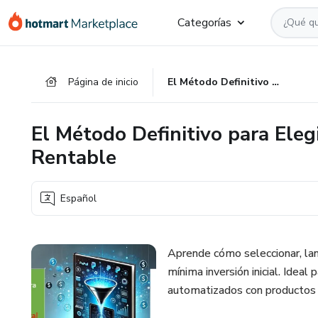
Ir
Ir
Ir
Categorías
al
a
al
contenido
la
pie
principal
página
de
Página de inicio
El Método Definitivo para Elegir un Modelo de Negocio Digital Rentable
de
página
pago
El Método Definitivo para Eleg
Rentable
Español
Aprende cómo seleccionar, lan
mínima inversión inicial. Idea
automatizados con productos 