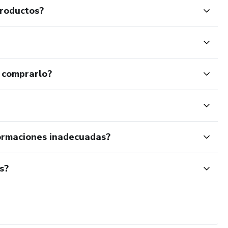
productos?
 comprarlo?
ormaciones inadecuadas?
s?