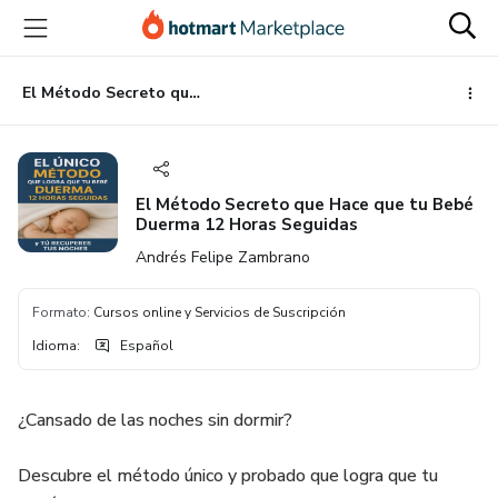
Ir
Ir
Ir
al
a
al
contenido
la
pie
principal
página
de
El Método Secreto que Hace que tu Bebé Duerma 12 Horas Seguidas
de
página
pago
El Método Secreto que Hace que tu Bebé
Duerma 12 Horas Seguidas
Andrés Felipe Zambrano
Formato
:
Cursos online y Servicios de Suscripción
Idioma
:
Español
¿Cansado de las noches sin dormir?
Descubre el método único y probado que logra que tu