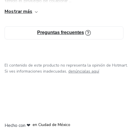
tenido el privilegio de colaborar ...
Mostrar más
Preguntas frecuentes
El contenido de este producto no representa la opinión de Hotmart.
Si ves informaciones inadecuadas,
denúncialas aquí
en Bogotá
en Amsterdam
en Madrid
en Ciudad de México
Hecho con
❤