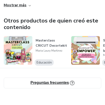
Mostrar más
Otros productos de quien creó este
contenido
Masterclass
S
CRICUT Decortekit
b
Maria Laury Martinez
M
c
Educación
Preguntas frecuentes