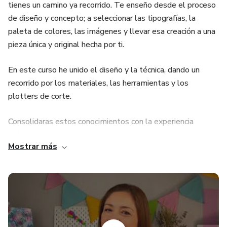
tienes un camino ya recorrido. Te enseño desde el proceso
de diseño y concepto; a seleccionar las tipografías, la
paleta de colores, las imágenes y llevar esa creación a una
pieza única y original hecha por ti.
En este curso he unido el diseño y la técnica, dando un
recorrido por los materiales, las herramientas y los
plotters de corte.
Consolidaras estos conocimientos con la experiencia
práctica de ensamblar más de 10 piezas originales y
Mostrar más
además determinando el valor de venta y utilidad de este
negocio creativo.
También te comparto más clases de proyectos, como la
de San Valentín y el paso para calcular el precio de venta
de un empaque personalizado. Te enseño a hacer tu propio
catálogo de productos y mi técnica para hacer mini lazos en