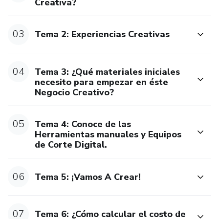
Creativa?
* Actualizaciones de por vida.
03
Tema 2: Experiencias Creativas
* No necesitas de Equipo de Corte Digital (es mejor si lo
tienes).
04
Tema 3: ¿Qué materiales iniciales
* Es adaptable a tu horario.
necesito para empezar en éste
Negocio Creativo?
Sigue creciendo y aprendiendo en este mundo creativo.
05
Tema 4: Conoce de las
Herramientas manuales y Equipos
de Corte Digital.
06
Tema 5: ¡Vamos A Crear!
07
Tema 6: ¿Cómo calcular el costo de