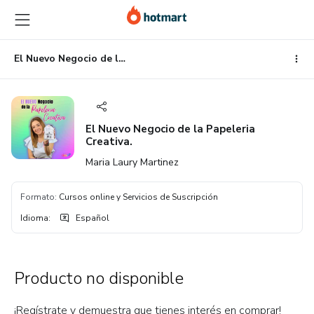
Ir
Ir
Ir
al
a
al
contenido
la
pie
principal
página
de
El Nuevo Negocio de la Papeleria Creativa.
de
página
pago
El Nuevo Negocio de la Papeleria
Creativa.
Maria Laury Martinez
Formato
:
Cursos online y Servicios de Suscripción
Idioma
:
Español
Producto no disponible
¡Regístrate y demuestra que tienes interés en comprar!