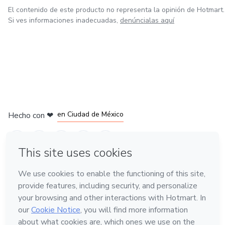
El contenido de este producto no representa la opinión de Hotmart.
Si ves informaciones inadecuadas,
denúncialas aquí
en Bogotá
en Amsterdam
en Madrid
en Ciudad de México
Hecho con
❤
en Belo Horizonte
Conoce Hotmart
Idioma
Español