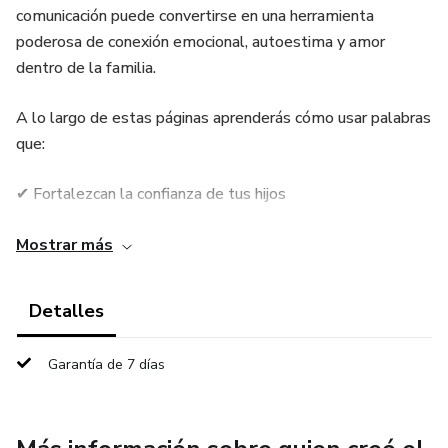
comunicación puede convertirse en una herramienta
poderosa de conexión emocional, autoestima y amor
dentro de la familia.
A lo largo de estas páginas aprenderás cómo usar palabras
que:
✔ Fortalezcan la confianza de tus hijos
✔ Mejoren la conexión emocional
Mostrar más
✔ Reduzcan gritos y discusiones
Detalles
✔ Ayuden a sanar emocionalmente
Garantía de 7 días
✔ Creen un ambiente más tranquilo y seguro en casa
✔ Enseñen con amor, firmeza y empatía