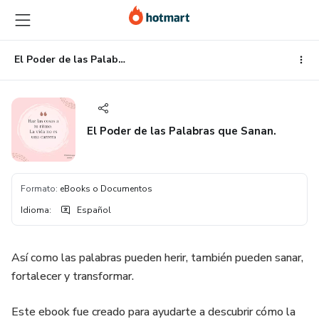
Ir
Ir
Ir
al
a
al
contenido
la
pie
principal
página
de
El Poder de las Palabras que Sanan.
de
página
pago
El Poder de las Palabras que Sanan.
Formato
:
eBooks o Documentos
Idioma
:
Español
Así como las palabras pueden herir, también pueden sanar,
fortalecer y transformar.
Este ebook fue creado para ayudarte a descubrir cómo la