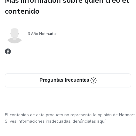
Más información sobre quien creó el
contenido
Porque muchas veces, lo que un niño más necesita no es un
castigo…
3 Año Hotmarter
👉 sino sentirse escuchado, comprendido y amado.
Las palabras correctas pueden cambiar un momento difícil,
sanar emociones profundas y construir relaciones más
fuertes para toda la vida.
Preguntas frecuentes
✨ Hablar con amor también es una forma de sanar.
El contenido de este producto no representa la opinión de Hotmart.
Si ves informaciones inadecuadas,
denúncialas aquí