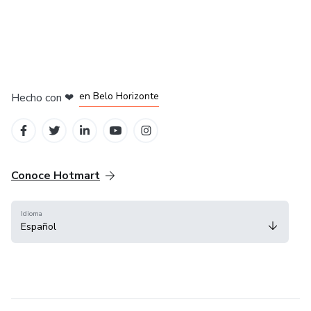
en Ciudad de México
en Bogotá
en Amsterdam
en Madrid
en Belo Horizonte
Hecho con
❤
Conoce Hotmart
Idioma
Español