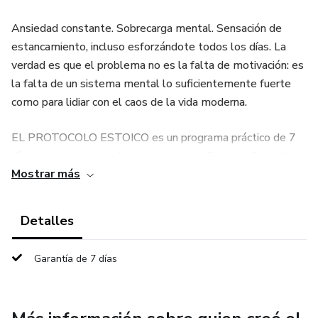
Ansiedad constante. Sobrecarga mental. Sensación de
estancamiento, incluso esforzándote todos los días. La
verdad es que el problema no es la falta de motivación: es
la falta de un sistema mental lo suficientemente fuerte
como para lidiar con el caos de la vida moderna.
EL PROTOCOLO ESTOICO es un programa práctico de 7
días creado para instalar en ti un nuevo Sistema Operativo
Mostrar más
Mental, basado en la filosofía estoica; la misma que
fortaleció a emperadores como Marco Aurelio y ayudó a
Viktor Frankl a sobrevivir a los momentos más extremos
Detalles
de la humanidad.
Garantía de 7 días
Pero aquí no existe la teoría vacía. Este es un método
estructurado, directo al grano, diseñado para transformar el
conocimiento en práctica diaria.