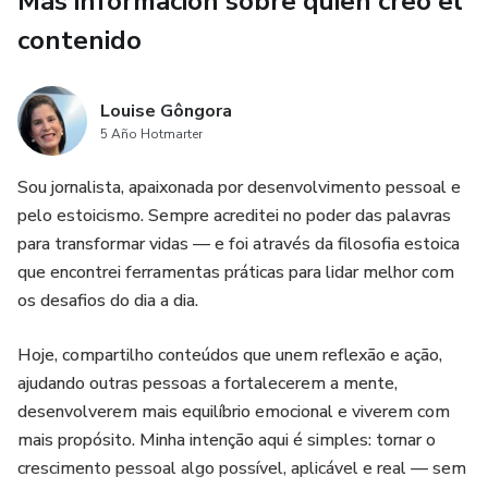
Más información sobre quien creó el
Lo que desarrollarás en solo 7 días:
contenido
- Dominio de la Dicotomía del Control: Aprende a eliminar
Louise Gôngora
preocupaciones innecesarias y a enfocarte solo en lo que
5 Año Hotmarter
realmente depende de ti.
Sou jornalista, apaixonada por desenvolvimento pessoal e
- Visualización Negativa (Premeditatio Malorum):
pelo estoicismo. Sempre acreditei no poder das palavras
Prepárate mentalmente para los desafíos antes de que
para transformar vidas — e foi através da filosofia estoica
ocurran, aumentando tu resiliencia emocional.
que encontrei ferramentas práticas para lidar melhor com
os desafios do dia a dia.
- Acción Virtuosa: Toma decisiones con claridad, valentía y
propósito, incluso bajo presión.
Hoje, compartilho conteúdos que unem reflexão e ação,
ajudando outras pessoas a fortalecerem a mente,
- Gratitud Estratégica: Reprograma tu mente para la
desenvolverem mais equilíbrio emocional e viverem com
abundancia y fortalece tu estabilidad emocional.
mais propósito. Minha intenção aqui é simples: tornar o
crescimento pessoal algo possível, aplicável e real — sem
- Impermanencia (Memento Mori): Usa la conciencia del