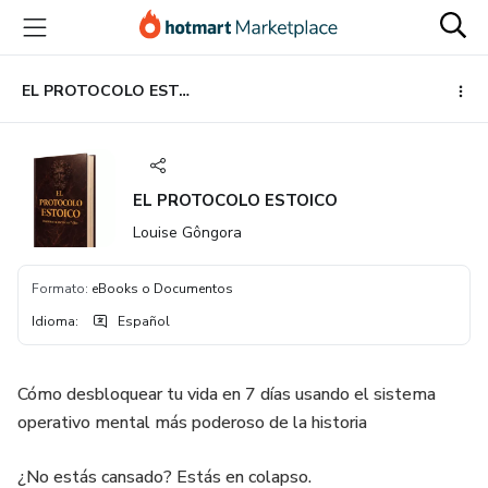
Ir
Ir
Ir
al
a
al
contenido
la
pie
principal
página
de
EL PROTOCOLO ESTOICO
de
página
pago
EL PROTOCOLO ESTOICO
Louise Gôngora
Formato
:
eBooks o Documentos
Idioma
:
Español
Cómo desbloquear tu vida en 7 días usando el sistema
operativo mental más poderoso de la historia
¿No estás cansado? Estás en colapso.