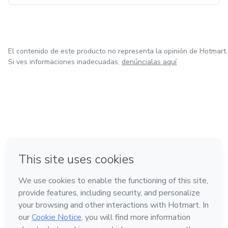
El contenido de este producto no representa la opinión de Hotmart.
Si ves informaciones inadecuadas,
denúncialas aquí
en Bogotá
en Amsterdam
en Madrid
en Ciudad de México
Hecho con
❤
en Belo Horizonte
Conoce Hotmart