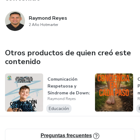
Raymond Reyes
2 Año Hotmarter
Otros productos de quien creó este
contenido
Comunicación
C
Respetuosa y
P
Síndrome de Down:
m
Raymond Reyes
R
Dignidad y Auton...
c
Educación
Preguntas frecuentes