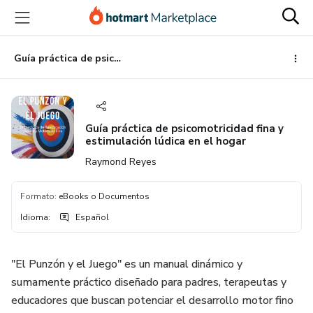
Ir
Ir
Ir
al
a
al
contenido
la
pie
principal
página
de
Guía práctica de psicomotricidad fina y estimulación lúdica en el hogar
de
página
pago
Guía práctica de psicomotricidad fina y
estimulación lúdica en el hogar
Raymond Reyes
Formato
:
eBooks o Documentos
Idioma
:
Español
"El Punzón y el Juego" es un manual dinámico y
sumamente práctico diseñado para padres, terapeutas y
educadores que buscan potenciar el desarrollo motor fino