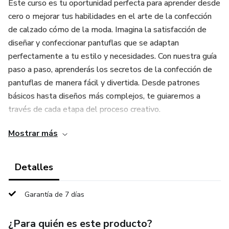
Este curso es tu oportunidad perfecta para aprender desde
cero o mejorar tus habilidades en el arte de la confección
de calzado cómo de la moda. Imagina la satisfacción de
diseñar y confeccionar pantuflas que se adaptan
perfectamente a tu estilo y necesidades. Con nuestra guía
paso a paso, aprenderás los secretos de la confección de
pantuflas de manera fácil y divertida. Desde patrones
básicos hasta diseños más complejos, te guiaremos a
través de cada etapa del proceso creativo.
Mostrar más
Es un aprendizaje totalmente práctico, no se trata solo de
teoría, ¡sino de poner manos a la obra desde el principio!
Con instrucciones claras y prácticas, podrás crear tus
Detalles
propias pantuflas con confianza.
Garantía de 7 días
¿Para quién es este producto?