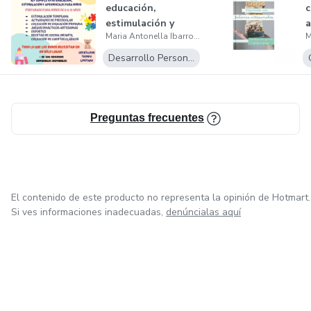
educación,
c
estimulación y
a
Maria Antonella Ibarrola
aprendizaje
S
Desarrollo Personal
Preguntas frecuentes
El contenido de este producto no representa la opinión de Hotmart.
Si ves informaciones inadecuadas,
denúncialas aquí