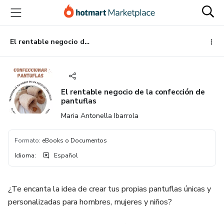
Ir
Ir
Ir
al
a
al
contenido
la
pie
principal
página
de
El rentable negocio de la confección de pantuflas
de
página
pago
El rentable negocio de la confección de
pantuflas
Maria Antonella Ibarrola
Formato
:
eBooks o Documentos
Idioma
:
Español
¿Te encanta la idea de crear tus propias pantuflas únicas y
personalizadas para hombres, mujeres y niños?