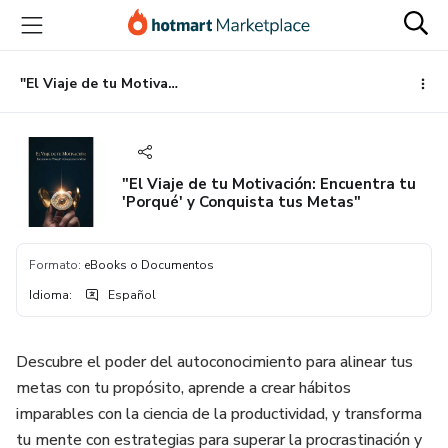
Ir
Ir
Ir
al
a
al
contenido
la
pie
principal
página
de
"El Viaje de tu Motivación: Encuentra tu 'Porqué' y Conquista tus Metas"
de
página
pago
"El Viaje de tu Motivación: Encuentra tu
'Porqué' y Conquista tus Metas"
Formato
:
eBooks o Documentos
Idioma
:
Español
Descubre el poder del autoconocimiento para alinear tus
metas con tu propósito, aprende a crear hábitos
imparables con la ciencia de la productividad, y transforma
tu mente con estrategias para superar la procrastinación y