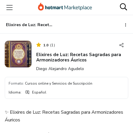
Ir
Ir
Ir
al
a
al
contenido
la
pie
principal
página
de
Elixires de Luz: Recetas Sagradas para Armonizadores Áuricos
de
página
pago
1.0
(
1
)
Elixires de Luz: Recetas Sagradas para
Armonizadores Áuricos
Diego Alejandro Agudelo
Formato
:
Cursos online y Servicios de Suscripción
Idioma
:
Español
✨ Elixires de Luz: Recetas Sagradas para Armonizadores
Áuricos