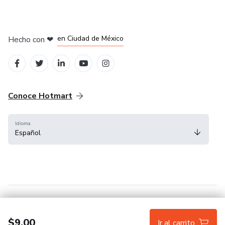
en Bogotá
en Amsterdam
en Madrid
en Ciudad de México
Hecho con
❤
en Belo Horizonte
Conoce Hotmart
Idioma
Español
FAQ
Términos
Privacidad
Cookies
$9.00
Ir al carrito