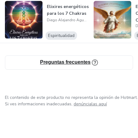
Negocio de Luz
Elixires energéticos
E
para los 7 Chakras
Aprende cómo emprender y monetizar creando y
Diego Alejandro Agudelo
vendiendo armonizadores áuricos.
Espiritualidad
📚 Y como regalo final: Acceso a una biblioteca digital con
22 libros sobre chakras, cuarzos, aromaterapia, incienso,
esencias y temas holísticos.
Preguntas frecuentes
El contenido de este producto no representa la opinión de Hotmart.
Si ves informaciones inadecuadas,
denúncialas aquí