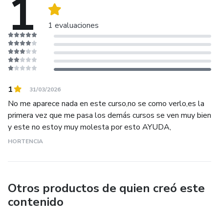
1
🎁 Y además… 4 BONOS EXCLUSIVOS:
1 evaluaciones
Guía de Armonizadores para Cada Chakra
Recetas específicas para equilibrar cada uno de tus 7
centros energéticos.
1
31/03/2026
Calendario Lunar de Rituales Áuricos
No me aparece nada en este curso,no se como verlo,es la
primera vez que me pasa los demás cursos se ven muy bien
Rituales energéticos alineados con las fases de la luna
y este no estoy muy molesta por esto AYUDA,
para potenciar tus elixires.
HORTENCIA
Elixires para Momentos Especiales
Recetas para el amor propio, abundancia, protección, dormir
Otros productos de quien creó este
mejor, cortar lazos y más.
contenido