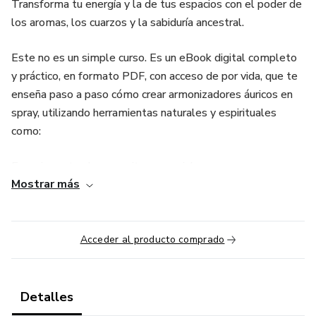
Transforma tu energía y la de tus espacios con el poder de
los aromas, los cuarzos y la sabiduría ancestral.
Este no es un simple curso. Es un eBook digital completo
y práctico, en formato PDF, con acceso de por vida, que te
enseña paso a paso cómo crear armonizadores áuricos en
spray, utilizando herramientas naturales y espirituales
como:
Esencias naturales y aceites esenciales
Mostrar más
Cuarzos energéticos
Rituales con fases lunares
Acceder al producto comprado
Plantas sagradas y más…
Detalles
A través de este manual, aprenderás a crear tus propios