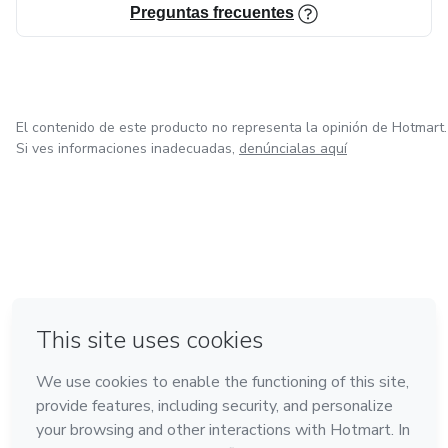
Preguntas frecuentes
El contenido de este producto no representa la opinión de Hotmart.
Si ves informaciones inadecuadas,
denúncialas aquí
en Ciudad de México
en Bogotá
en Amsterdam
en Madrid
en Belo Horizonte
Hecho con
❤