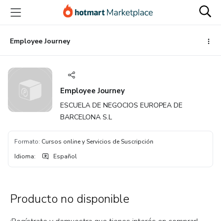
Ir
Ir
Ir
al
a
al
contenido
la
pie
principal
página
de
Employee Journey
de
página
pago
Employee Journey
ESCUELA DE NEGOCIOS EUROPEA DE
BARCELONA S.L
Formato
:
Cursos online y Servicios de Suscripción
Idioma
:
Español
Producto no disponible