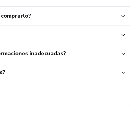
 comprarlo?
ormaciones inadecuadas?
s?