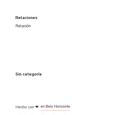
Relaciones
Relación
Sin categoría
en Ciudad de México
en Bogotá
en Amsterdam
en Madrid
en Belo Horizonte
Hecho con
❤