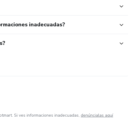
ormaciones inadecuadas?
s?
otmart. Si ves informaciones inadecuadas,
denúncialas aquí