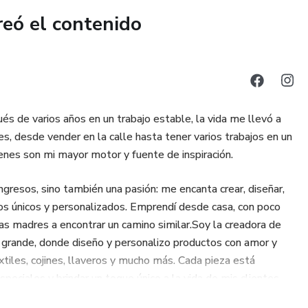
reó el contenido
ués de varios años en un trabajo estable, la vida me llevó a
, desde vender en la calle hasta tener varios trabajos en un
ienes son mi mayor motor y fuente de inspiración.
ngresos, sino también una pasión: me encanta crear, diseñar,
os únicos y personalizados. Emprendí desde casa, con poco
as madres a encontrar un camino similar.Soy la creadora de
rande, donde diseño y personalizo productos con amor y
xtiles, cojines, llaveros y mucho más. Cada pieza está
ciales y brindar un toque único a la vida de mis clientes.
puede empezar desde cero, con lo que se tiene, cuando se