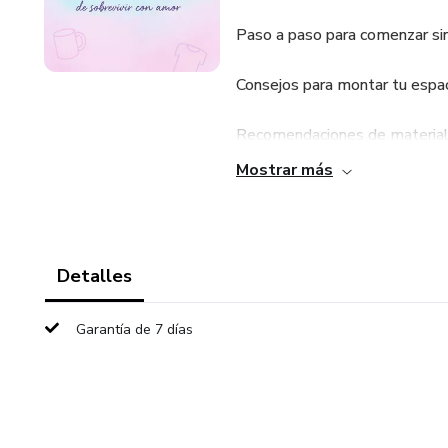
Paso a paso para comenzar sin
Consejos para montar tu espac
Recomendaciones de material
Mostrar más
Ideas creativas para tus prim
Motivación real basada en exp
Detalles
Ideal para mujeres, madres, y
creatividad y propósito. 🌈
Garantía de 7 días