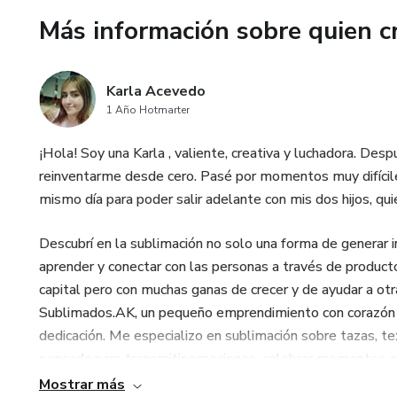
Más información sobre quien c
Karla Acevedo
1 Año Hotmarter
¡Hola! Soy una Karla , valiente, creativa y luchadora. Desp
reinventarme desde cero. Pasé por momentos muy difíciles
mismo día para poder salir adelante con mis dos hijos, qu
Descubrí en la sublimación no solo una forma de generar i
aprender y conectar con las personas a través de product
capital pero con muchas ganas de crecer y de ayudar a otr
Sublimados.AK, un pequeño emprendimiento con corazón g
dedicación. Me especializo en sublimación sobre tazas, te
pensada para transmitir emociones, celebrar momentos espe
Mi propósito es inspirar, motivar y demostrar que sí se 
Mostrar más