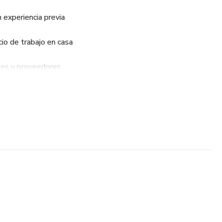
 experiencia previa
io de trabajo en casa
es y proveedores
eros productos
eriencia propia
 cualquier persona que quiera generar ingresos desde casa con