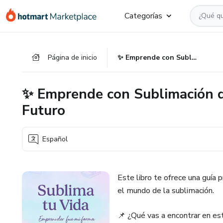
Ir
Ir
Ir
Categorías
al
a
al
contenido
la
pie
principal
página
de
Página de inicio
✨ Emprende con Sublimación desde Casa y Transforma tu Futuro
de
página
pago
✨ Emprende con Sublimación d
Futuro
Español
Este libro te ofrece una guía 
el mundo de la sublimación.
📌 ¿Qué vas a encontrar en est