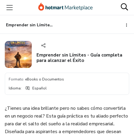
Ir
Ir
Ir
al
a
al
contenido
la
pie
principal
página
de
Emprender sin Límites - Guía completa para alcanzar el Éxito
de
página
pago
Emprender sin Límites - Guía completa
para alcanzar el Éxito
Formato
:
eBooks o Documentos
Idioma
:
Español
¿Tienes una idea brillante pero no sabes cómo convertirla
en un negocio real? Esta guía práctica es tu aliado perfecto
para dar el salto del sueño a la realidad empresarial.
Diseñada para aspirantes a emprendedores que desean