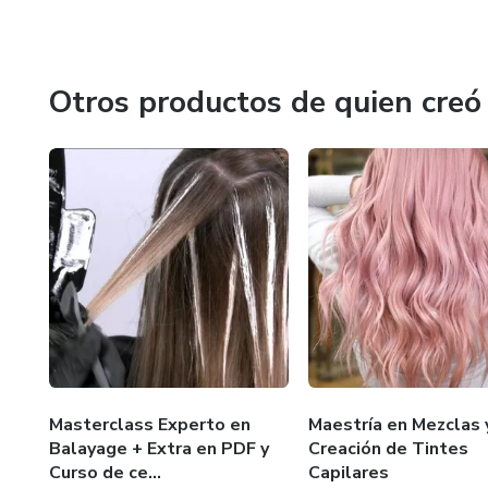
Unirse a nuestra plataforma significa comenzar un viaje d
inspira y transforma vidas a través del conocimiento y un
Otros productos de quien creó
Masterclass Experto en
Maestría en Mezclas 
Balayage + Extra en PDF y
Creación de Tintes
Curso de ce...
Capilares