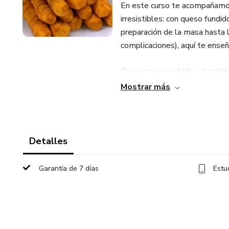
En este curso te acompañamos
irresistibles: con queso fundi
preparación de la masa hasta la
complicaciones), aquí te ens
Pero eso no es todo… también
como un experto. 📦✨ Además,
Mostrar más
que tu negocio sea rentable de
🔹 No necesitas experiencia pr
Detalles
🔹 No hace falta una gran inve
Garantía de 7 días
Estu
🔹 ¡Puedes comenzar desde c
Te daremos trucos clave para i
Si buscas una forma fácil, del