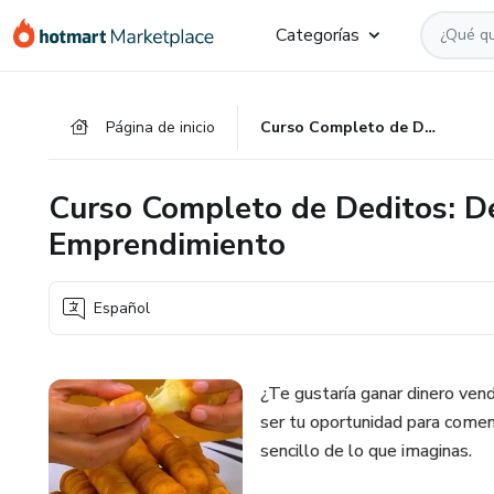
Ir
Ir
Ir
Categorías
al
a
al
contenido
la
pie
principal
página
de
Página de inicio
Curso Completo de Deditos: De Cero a Experto en Emprendimiento
de
página
pago
Curso Completo de Deditos: D
Emprendimiento
Español
¿Te gustaría ganar dinero ven
ser tu oportunidad para come
sencillo de lo que imaginas.