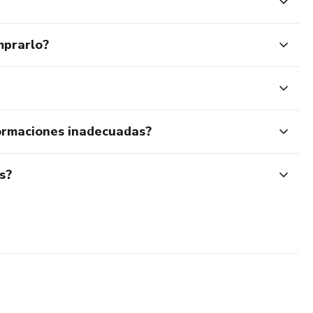
mprarlo?
ormaciones inadecuadas?
s?