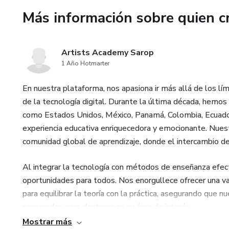
Más información sobre quien c
¡Inscríbete ahora y empieza a 
Artists Academy Sarop
1 Año Hotmarter
En nuestra plataforma, nos apasiona ir más allá de los lí
de la tecnología digital. Durante la última década, hemo
como Estados Unidos, México, Panamá, Colombia, Ecuador,
experiencia educativa enriquecedora y emocionante. Nuestr
comunidad global de aprendizaje, donde el intercambio 
Al integrar la tecnología con métodos de enseñanza efecti
oportunidades para todos. Nos enorgullece ofrecer una v
para equilibrar la teoría con la práctica, asegurando que
preparados para destacar en su área de interés.
Mostrar más