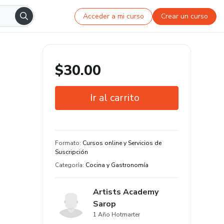
Acceder a mi curso
Crear un curso
$30.00
Ir al carrito
Garantía de 7 días
Estudia a tu manera y en cualquier
Formato
:
Cursos online y Servicios de
dispositivo
Suscripción
Categoría
:
Cocina y Gastronomía
Artists Academy
Sarop
1 Año Hotmarter