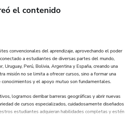
reó el contenido
ganar dinero con algo que todos disfrutan! 😍🔥
mites convencionales del aprendizaje, aprovechando el poder
s conectado a estudiantes de diversas partes del mundo,
 Uruguay, Perú, Bolivia, Argentina y España, creando una
a misión no se limita a ofrecer cursos, sino a formar una
de conocimientos y el apoyo mutuo son fundamentales.
vos, logramos derribar barreras geográficas y abrir nuevas
ariedad de cursos especializados, cuidadosamente diseñados
 nuestros estudiantes adquieran habilidades completas y estén