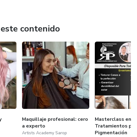
e crecimiento y descubrimiento, donde la educación digital
a enseñanza cercana.
 este contenido
y
Maquillaje profesional: cero
Masterclass en
a experto
Tratamientos par
Pigmentación
Artists Academy Sarop