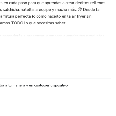
 en cada paso para que aprendas a crear deditos rellenos
do, salchicha, nutella, arequipe y mucho más. 🤤 Desde la
 fritura perfecta (o cómo hacerlo en la air fryer sin
eñamos TODO lo que necesitas saber.
 aprenderás a presentar, empacar y vender tus productos
 te mostraremos cómo calcular los costos y precios para
sde el primer día.
evia
rsión
dia a tu manera y en cualquier dispositivo
asa!
nteractuar con tus clientes y vender más, sin estrés. 🏆
iciosa y rentable de emprender, esta es tu oportunidad. 🚀