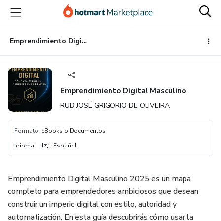
Ir
Ir
Ir
al
a
al
contenido
la
pie
principal
página
de
Emprendimiento Digital Masculino
de
página
pago
Emprendimiento Digital Masculino
RUD JOSÉ GRIGORIO DE OLIVEIRA
Formato
:
eBooks o Documentos
Idioma
:
Español
Emprendimiento Digital Masculino 2025 es un mapa
completo para emprendedores ambiciosos que desean
construir un imperio digital con estilo, autoridad y
automatización. En esta guía descubrirás cómo usar la