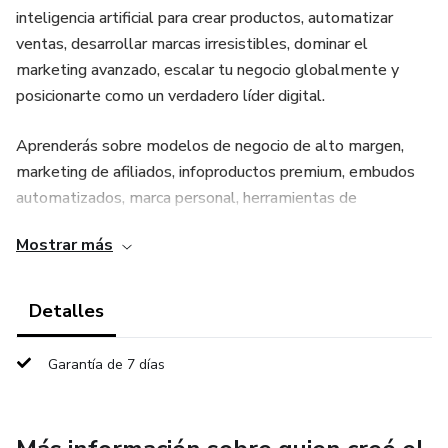
inteligencia artificial para crear productos, automatizar
ventas, desarrollar marcas irresistibles, dominar el
marketing avanzado, escalar tu negocio globalmente y
posicionarte como un verdadero líder digital.
Aprenderás sobre modelos de negocio de alto margen,
marketing de afiliados, infoproductos premium, embudos
automatizados, marca personal, herramientas de
automatización, mentalidad ganadora y las tendencias
Mostrar más
digitales más poderosas para 2025. Todo diseñado para
darte libertad total, crecimiento financiero y dominio del
mercado digital.
Detalles
Garantía de 7 días