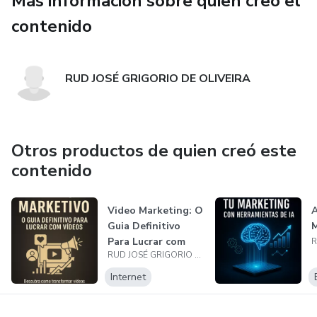
Más información sobre quien creó el
contenido
RUD JOSÉ GRIGORIO DE OLIVEIRA
Otros productos de quien creó este
contenido
Video Marketing: O
A
Guia Definitivo
M
Para Lucrar com
RUD JOSÉ GRIGORIO DE OLIVEIRA
Vídeos
Internet