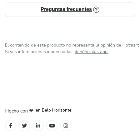
Preguntas frecuentes
El contenido de este producto no representa la opinión de Hotmart.
Si ves informaciones inadecuadas,
denúncialas aquí
en Ciudad de México
en Bogotá
en Amsterdam
en Madrid
en Belo Horizonte
Hecho con
❤