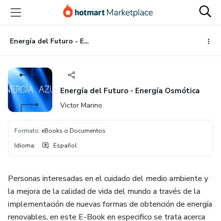
Ir
Ir
Ir
al
a
al
contenido
la
pie
principal
página
de
Energía del Futuro - Energía Osmótica
de
página
pago
Energía del Futuro - Energía Osmótica
Victor Marino
Formato
:
eBooks o Documentos
Idioma
:
Español
Personas interesadas en el cuidado del medio ambiente y
la mejora de la calidad de vida del mundo a través de la
implementación de nuevas formas de obtención de energía
renovables, en este E-Book en especifico se trata acerca