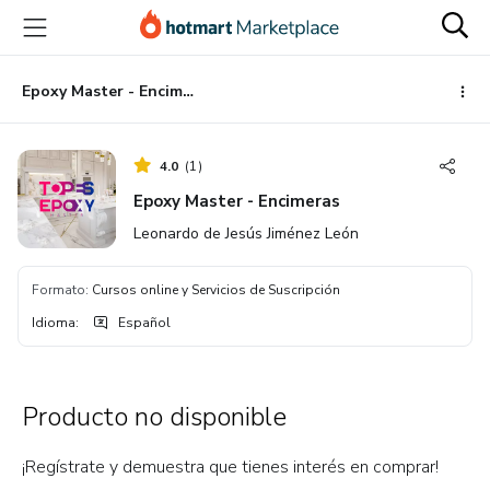
Ir
Ir
Ir
al
a
al
contenido
la
pie
principal
página
de
Epoxy Master - Encimeras
de
página
pago
4.0
(
1
)
Epoxy Master - Encimeras
Leonardo de Jesús Jiménez León
Formato
:
Cursos online y Servicios de Suscripción
Idioma
:
Español
Producto no disponible
¡Regístrate y demuestra que tienes interés en comprar!