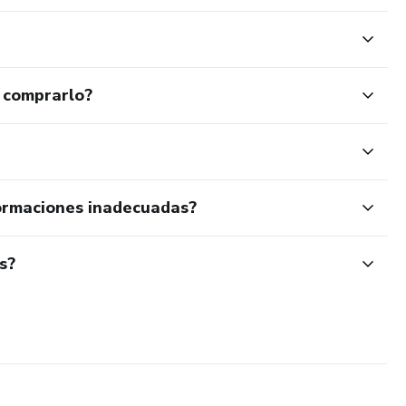
 comprarlo?
ormaciones inadecuadas?
s?