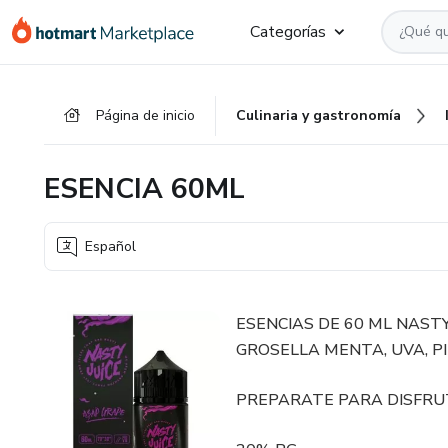
Ir
Ir
Ir
Categorías
al
a
al
contenido
la
pie
principal
página
de
Página de inicio
Culinaria y gastronomía
de
página
pago
ESENCIA 60ML
Español
ESENCIAS DE 60 ML NASTY
GROSELLA MENTA, UVA, P
PREPARATE PARA DISFRU