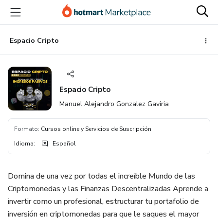
Ir
Ir
Ir
al
a
al
contenido
la
pie
principal
página
de
Espacio Cripto
de
página
pago
Espacio Cripto
Manuel Alejandro Gonzalez Gaviria
Formato
:
Cursos online y Servicios de Suscripción
Idioma
:
Español
Domina de una vez por todas el increíble Mundo de las
Criptomonedas y las Finanzas Descentralizadas Aprende a
invertir como un profesional, estructurar tu portafolio de
inversión en criptomonedas para que le saques el mayor