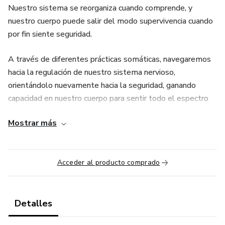
Nuestro sistema se reorganiza cuando comprende, y
nuestro cuerpo puede salir del modo supervivencia cuando
por fin siente seguridad.
A través de diferentes prácticas somáticas, navegaremos
hacia la regulación de nuestro sistema nervioso,
orientándolo nuevamente hacia la seguridad, ganando
capacidad en nuestro cuerpo para sentir todo el espectro
de emociones y sensaciones que abarca la vida.
Mostrar más
No seremos las mismas al final de este taller: tendremos
más recursos, habremos ampliado nuestra ventana de
tolerancia, sentiremos más seguridad en nuestro cuerpo,
Acceder al producto comprado
miraremos con compasión la vergüenza y la culpa.
Podremos sentir enojo, tristeza, asco, alegría y amor de
Detalles
una manera segura y regulada.