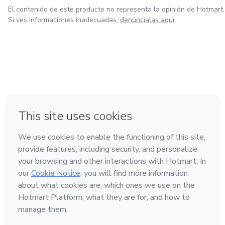
El contenido de este producto no representa la opinión de Hotmart.
Si ves informaciones inadecuadas,
denúncialas aquí
en Ciudad de México
en Bogotá
en Amsterdam
en Madrid
en Belo Horizonte
Hecho con
❤
Conoce Hotmart
Idioma
Español