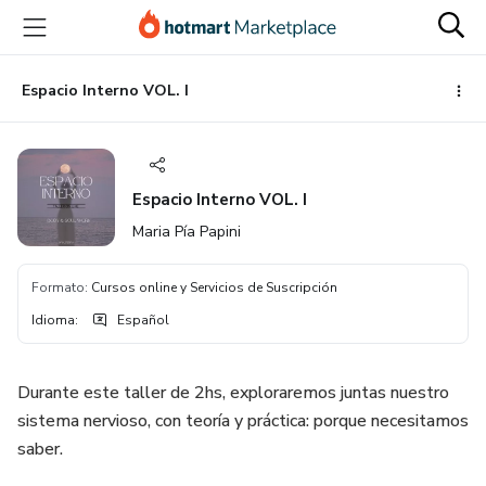
Ir
Ir
Ir
al
a
al
contenido
la
pie
principal
página
de
Espacio Interno VOL. I
de
página
pago
Espacio Interno VOL. I
Maria Pía Papini
Formato
:
Cursos online y Servicios de Suscripción
Idioma
:
Español
Durante este taller de 2hs, exploraremos juntas nuestro
sistema nervioso, con teoría y práctica: porque necesitamos
saber.