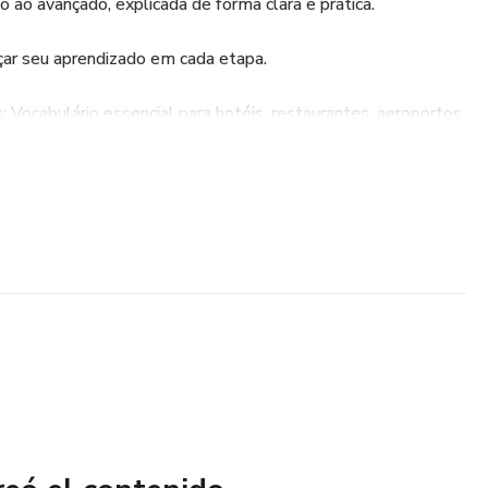
 ao avançado, explicada de forma clara e prática.
rçar seu aprendizado em cada etapa.
 Vocabulário essencial para hotéis, restaurantes, aeroportos
específicas com exercícios para entender e falar com