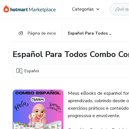
Ir
Ir
Ir
Categorías
al
a
al
contenido
la
pie
principal
página
de
Página de inicio
Español Para Todos Combo Completo
de
página
pago
Español Para Todos Combo C
Español
Meus eBooks de espanhol fora
aprendizado, cobrindo desde o 
exercícios práticos e conteúd
progressiva e envolvente.