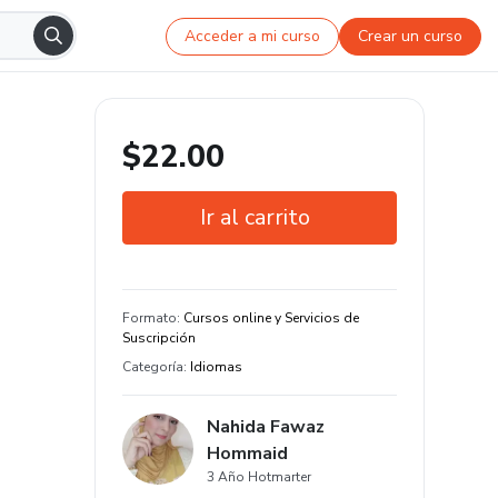
Acceder a mi curso
Crear un curso
$22.00
Ir al carrito
Garantía de 7 días
Formato
:
Cursos online y Servicios de
Suscripción
Categoría
:
Idiomas
Nahida Fawaz
Hommaid
3 Año Hotmarter