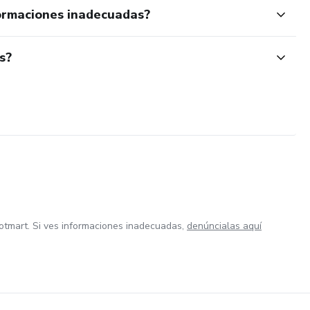
ormaciones inadecuadas?
s?
otmart. Si ves informaciones inadecuadas,
denúncialas aquí