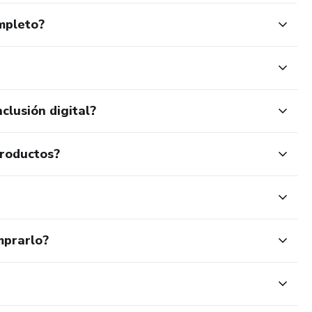
mpleto?
clusión digital?
productos?
mprarlo?