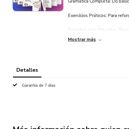
Gramática Completa: Do básico
Exercícios Práticos: Para refo
Espanhol para Situações Reais:
e negócios.
Mostrar más
Treinamento de Escuta: Aulas 
confiança.
Detalles
Garantía de 7 días