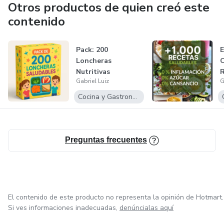
Otros productos de quien creó este
contenido
Pack: 200
Loncheras
Nutritivas
R
Gabriel Luiz
G
S
Cocina y Gastronomía
Preguntas frecuentes
El contenido de este producto no representa la opinión de Hotmart.
Si ves informaciones inadecuadas,
denúncialas aquí