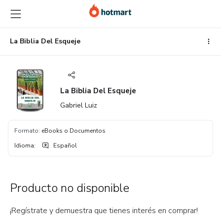
Ir
Ir
Ir
al
a
al
contenido
la
pie
principal
página
de
La Biblia Del Esqueje
de
página
pago
La Biblia Del Esqueje
Gabriel Luiz
Formato
:
eBooks o Documentos
Idioma
:
Español
Producto no disponible
¡Regístrate y demuestra que tienes interés en comprar!