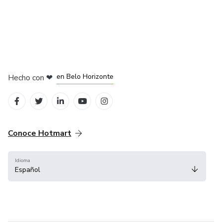
en Ciudad de México
en Bogotá
en Amsterdam
en Madrid
en Belo Horizonte
Hecho con
❤
Conoce Hotmart
Idioma
Español