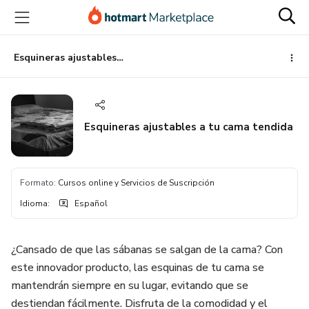
Ir
Ir
Ir
al
a
al
contenido
la
pie
principal
página
de
Esquineras ajustables a tu cama tendida
de
página
pago
Esquineras ajustables a tu cama tendida
Formato
:
Cursos online y Servicios de Suscripción
Idioma
:
Español
¿Cansado de que las sábanas se salgan de la cama? Con
este innovador producto, las esquinas de tu cama se
mantendrán siempre en su lugar, evitando que se
destiendan fácilmente. Disfruta de la comodidad y el