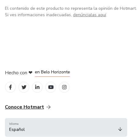
El contenido de este producto no representa la opinión de Hotmart.
Si ves informaciones inadecuadas,
denúncialas aquí
en Ciudad de México
en Bogotá
en Amsterdam
en Madrid
en Belo Horizonte
Hecho con
❤
Conoce Hotmart
Idioma
Español