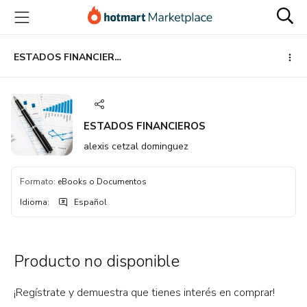
Ir
Ir
Ir
al
a
al
contenido
la
pie
principal
página
de
ESTADOS FINANCIEROS
de
página
pago
ESTADOS FINANCIEROS
alexis cetzal dominguez
Formato
:
eBooks o Documentos
Idioma
:
Español
Producto no disponible
¡Regístrate y demuestra que tienes interés en comprar!