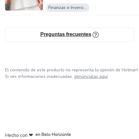
Finanzas e Inversiones
Preguntas frecuentes
El contenido de este producto no representa la opinión de Hotmart.
Si ves informaciones inadecuadas,
denúncialas aquí
en Ciudad de México
en Bogotá
en Amsterdam
en Madrid
en Belo Horizonte
Hecho con
❤