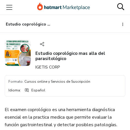
Ir
Ir
Ir
al
a
al
contenido
la
pie
principal
página
de
Estudio coprológico mas alla del parasitológico
de
página
pago
Estudio coprológico mas alla del
parasitológico
IGETIS CORP
Formato
:
Cursos online y Servicios de Suscripción
Idioma
:
Español
El examen coprológico es una herramienta diagnóstica
esencial en la practica medica que permite evaluar la
función gastrointestinal y detectar posibles patologías.