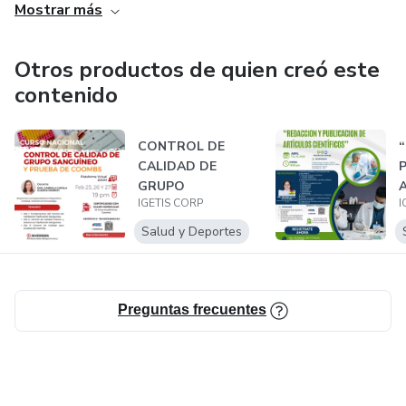
Mostrar más
Otros productos de quien creó este
contenido
CONTROL DE
CALIDAD DE
GRUPO
IGETIS CORP
I
SANGUINEO Y
PRUEBA DE
Salud y Deportes
COOMBS
Preguntas frecuentes