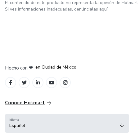
El contenido de este producto no representa la opinión de Hotmart.
Si ves informaciones inadecuadas,
denúncialas aquí
en Bogotá
en Amsterdam
en Madrid
en Ciudad de México
Hecho con
❤
en Belo Horizonte
Conoce Hotmart
Idioma
Español