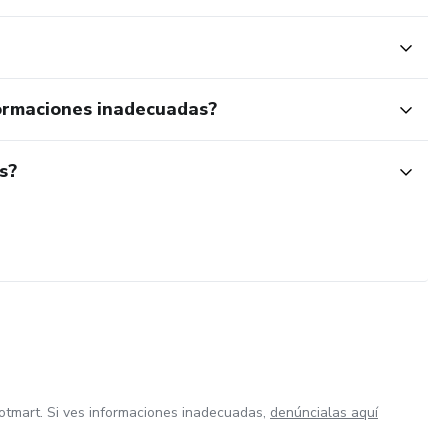
ormaciones inadecuadas?
s?
otmart. Si ves informaciones inadecuadas,
denúncialas aquí