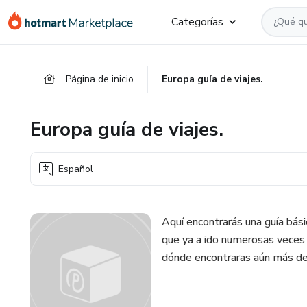
Ir
Ir
Ir
Categorías
al
a
al
contenido
la
pie
principal
página
de
Página de inicio
Europa guía de viajes.
de
página
pago
Europa guía de viajes.
Español
Aquí encontrarás una guía básic
que ya a ido numerosas veces
dónde encontraras aún más de