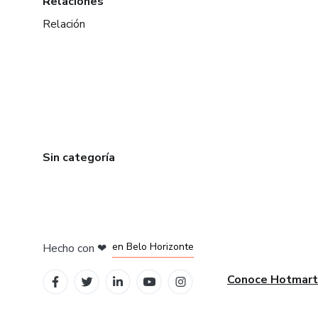
Relaciones
Relación
Sin categoría
en Ciudad de México
en Bogotá
en Amsterdam
en Madrid
en Belo Horizonte
Hecho con
❤
Conoce Hotmart