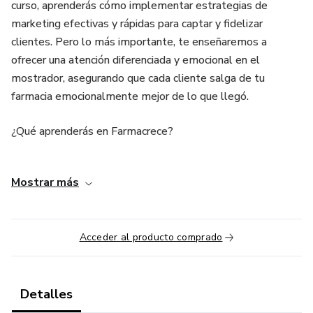
curso, aprenderás cómo implementar estrategias de
marketing efectivas y rápidas para captar y fidelizar
clientes. Pero lo más importante, te enseñaremos a
ofrecer una atención diferenciada y emocional en el
mostrador, asegurando que cada cliente salga de tu
farmacia emocionalmente mejor de lo que llegó.
¿Qué aprenderás en Farmacrece?
Cómo atraer y fidelizar clientes a través de sencillas,
Mostrar más
rápidas y efectivas herramientas de marketing.
Técnicas de comunicación empática para conectar con tus
clientes.
Acceder al producto comprado
Acciones simples que puedes implementar en el
mostrador para promover la calma mental y el equilibrio
Detalles
emocional de tus clientes.