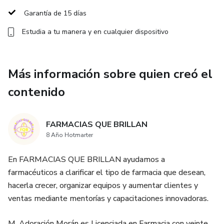
Garantía de 15 días
Estrategias para que tus clientes no solo vengan por
Estudia a tu manera y en cualquier dispositivo
productos, sino por la experiencia emocional única que les
ofreces.
Más información sobre quien creó el
¿Para quién es Farmacrece? Farmacrece está diseñado
para farmacéuticos que quieran atraer más clientes,
contenido
destacar ofreciendo una atención emocional y
personalizada que fidelice a largo plazo y que quieren
FARMACIAS QUE BRILLAN
mejorar su visibilidad en su zona y también online.
8 Año Hotmarter
Beneficios clave:
En FARMACIAS QUE BRILLAN ayudamos a
farmacéuticos a clarificar el tipo de farmacia que desean,
Aumento en la captación de clientes mediante
hacerla crecer, organizar equipos y aumentar clientes y
herramientas sencillas.
ventas mediante mentorías y capacitaciones innovadoras.
Mejora en la satisfacción y lealtad de tus clientes a través
M. Adoración Morán es Licenciada en Farmacia con veinte