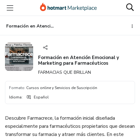
Ir
Ir
Ir
al
a
al
contenido
la
pie
principal
página
de
Formación en Atención Emocional y Marketing para Farmacéuticos
de
página
pago
Formación en Atención Emocional y
Marketing para Farmacéuticos
FARMACIAS QUE BRILLAN
Formato
:
Cursos online y Servicios de Suscripción
Idioma
:
Español
Descubre Farmacrece, la formación inicial diseñada
especialmente para farmacéuticos propietarios que desean
transformar su farmacia y atraer más clientes. En este