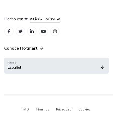
en Ciudad de México
en Bogotá
en Amsterdam
en Madrid
en Belo Horizonte
Hecho con
❤
Conoce Hotmart
Idioma
Español
FAQ
Términos
Privacidad
Cookies