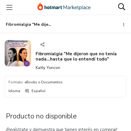
Ir
Ir
Ir
al
a
al
contenido
la
pie
principal
página
de
Fibromialgia "Me dijeron que no tenía nada...hasta que lo entendí todo"
de
página
pago
Fibromialgia "Me dijeron que no tenía
nada...hasta que lo entendí todo"
Katty Yoncon
Formato
:
eBooks o Documentos
Idioma
:
Español
Producto no disponible
¡Regístrate y demuestra que tienes interés en comprar!