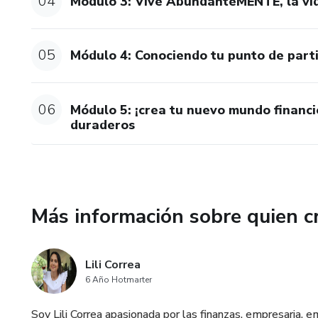
04
Módulo 3: Vive AbundanteMENTE, la vid
05
Módulo 4: Conociendo tu punto de part
06
Módulo 5: ¡crea tu nuevo mundo financ
duraderos
Más información sobre quien c
Lili Correa
6 Año Hotmarter
Soy Lili Correa apasionada por las finanzas, empresaria,