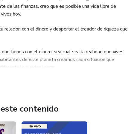
e las finanzas, creo que es posible una vida libre de
 vives hoy.
u relación con el dinero y despertar el creador de riqueza que
que tienes con el dinero, sea cual sea la realidad que vives
os habitantes de este planeta creamos cada situación que
 diferente lo puedes lograr.
er feliz, vivir en abundancia, cumplir mis sueños, y tener
pre valdrá la pena.
 este contenido