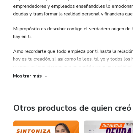
emprendedores y empleados enseñándoles lo emocionante d
deudas y transformar la realidad personal y financiera que
Mi propósito es descubrir contigo el verdadero origen de t
hay en ti.
Amo recordarte que todo empieza por ti, hasta la relación 
hoy es tu creación, si, así como lo lees, tú, yo y todos l
vivimos, así que si crees que es posible crear una realidad
Mostrar más
Todo está basado en las elecciones que hacemos, yo elegí s
tranquilidad financiera.
Hoy puedo decirte que elegir lo mejor para nosotros siem
Otros productos de quien creó
Cosas sobre mí: