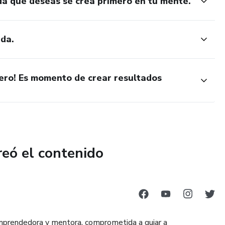
a que deseas se crea primero en tu mente.
ida.
iero! Es momento de crear resultados
reó el contenido
 emprendedora y mentora, comprometida a guiar a