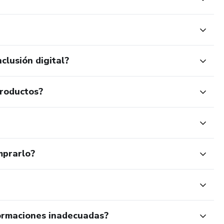
e esta manera su aprobación social o lo que es peor su propia
e y conocer y aplicar las leyes universales.
clusión digital?
vir como sueñas.
productos?
mprarlo?
ormaciones inadecuadas?