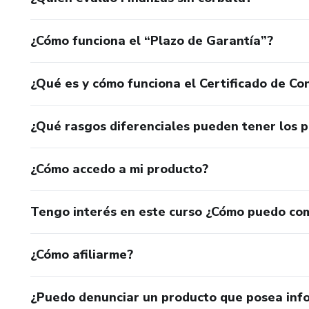
la cabeza de la mayoría es que no lo consiga, limitando d
aceptación.
¿Cómo funciona el “Plazo de Garantía”?
Todo esto conduce a un camino: La necesidad de organizars
¿Qué es y cómo funciona el Certificado de Con
Es momento que dejes de vivir como toca y empieces a vi
¿Qué rasgos diferenciales pueden tener los 
¿Cómo accedo a mi producto?
Tengo interés en este curso ¿Cómo puedo co
¿Cómo afiliarme?
¿Puedo denunciar un producto que posea inf