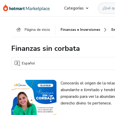
Ir
Ir
Ir
Categorías
al
a
al
contenido
la
pie
principal
página
de
Página de inicio
Finanzas e Inversiones
E
de
página
pago
Finanzas sin corbata
Español
Conocerás el origen de la rela
abundante e ilimitado y tendrá
preparado para ver la abundanc
derecho divino te pertenece.