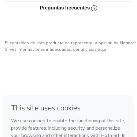
Preguntas frecuentes
El contenido de este producto no representa la opinión de Hotmart.
Si ves informaciones inadecuadas,
denúncialas aquí
en Ciudad de México
en Bogotá
en Amsterdam
en Madrid
en Belo Horizonte
Hecho con
❤