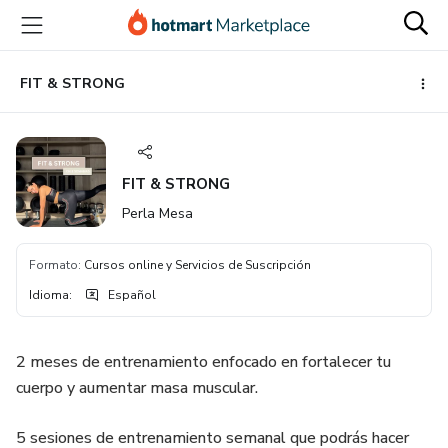
Ir
Ir
Ir
al
a
al
contenido
la
pie
principal
página
de
FIT & STRONG
de
página
pago
FIT & STRONG
Perla Mesa
Formato
:
Cursos online y Servicios de Suscripción
Idioma
:
Español
2 meses de entrenamiento enfocado en fortalecer tu
cuerpo y aumentar masa muscular.
5 sesiones de entrenamiento semanal que podrás hacer