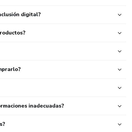
clusión digital?
productos?
mprarlo?
ormaciones inadecuadas?
s?