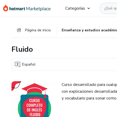
Ir
Ir
Ir
Categorías
al
a
al
contenido
la
pie
principal
página
de
Página de inicio
Enseñanza y estudios académi
de
página
pago
Fluido
Español
Curso desarrollado para cualqu
con explicaciones desarrollada
y vocabulario para sonar como 