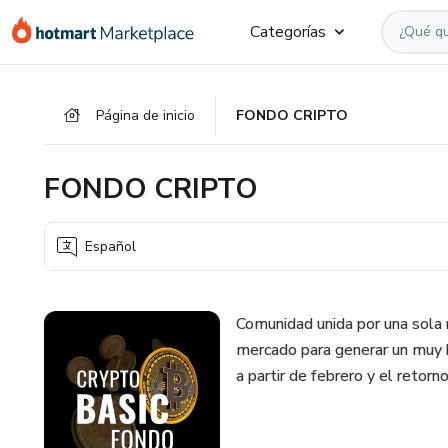
Ir
Ir
Ir
Categorías
al
a
al
contenido
la
pie
principal
página
de
Página de inicio
FONDO CRIPTO
de
página
pago
FONDO CRIPTO
Español
Comunidad unida por una sola r
mercado para generar un muy 
a partir de febrero y el ret