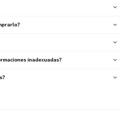
mprarlo?
ormaciones inadecuadas?
s?