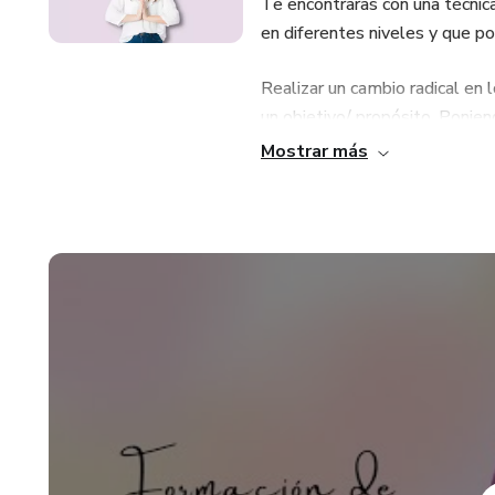
Te encontraras con una técnic
en diferentes niveles y que po
Realizar un cambio radical en 
un objetivo/ propósito. Ponie
patrones limitantes a través de
Mostrar más
¿Qué beneficio obtendrás?
• Auto sanación
• Sanación a otros.
• Conocer sobre la acción y los
• Adquirir una formación como
¿Cuánto tiempo?