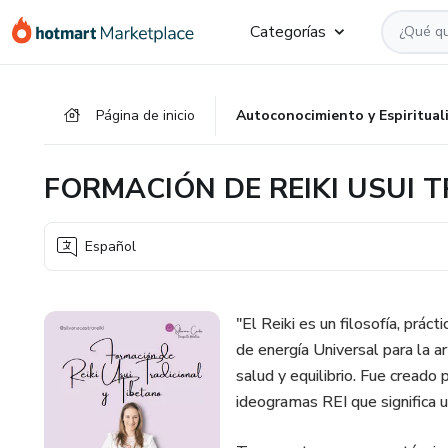
Ir
Ir
Ir
Categorías
al
a
al
contenido
la
pie
principal
página
de
Página de inicio
Autoconocimiento y Espiritual
de
página
pago
FORMACIÓN DE REIKI USUI 
Español
"El Reiki es un filosofía, práct
de energía Universal para la a
salud y equilibrio. Fue cread
ideogramas REI que significa un