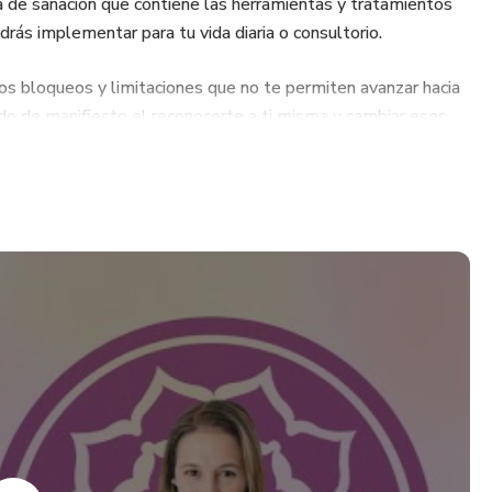
a de sanación que contiene las herramientas y tratamientos
drás implementar para tu vida diaria o consultorio.
los bloqueos y limitaciones que no te permiten avanzar hacia
ndo de manifiesto el reconocerte a ti misma y cambiar esos
 la energía Universal, Reiki.
 beneficios del Reiki.
 Reikidoka y poder ejercer como tal.