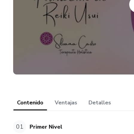
90 días (3 meses)
¿Qué te ofrezco?
Clases grupales donde voy a en
Simbología. Usos y aplicacione
Puedes REALIZAR LA FORMAC
niveles según tu vibración (dur
¡Te Espero!
Contenido
Ventajas
Detalles
01
Primer Nivel