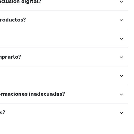
clusión digital?
productos?
mprarlo?
ormaciones inadecuadas?
s?