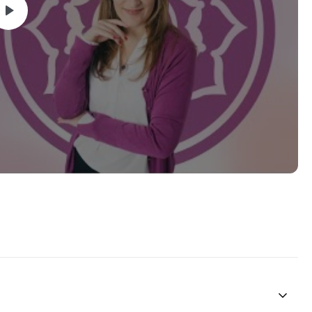
señarte el contenido teórico y practico de cada nivel.
s.
ION COMPLETA que costa de 4 Niveles o realizarla por
ación de cada uno 30 días).