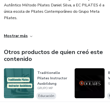
Autêntico Método Pilates Daniel Silva, a EC PILATES é a
única escola de Pilates Contemporâneo do Grupo Meta
Pilates.
Um grupo que já formou mais de 12 mil alunos em todo
Mostrar más
mundo desde a fundação da escola em 2012, vários cases
de sucesso, que vão de alunos que abriram seus próprios
estúdios de Pilates até alunos que trabalham como
Otros productos de quien creó este
instrutores de Pilates.
contenido
Traditionelle
B
Pilates Instructor
V
Ausbildung
G
GRUPO MP
Educación