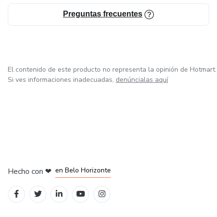
Preguntas frecuentes
El contenido de este producto no representa la opinión de Hotmart.
Si ves informaciones inadecuadas,
denúncialas aquí
en Ciudad de México
en Bogotá
en Amsterdam
en Madrid
en Belo Horizonte
Hecho con
❤