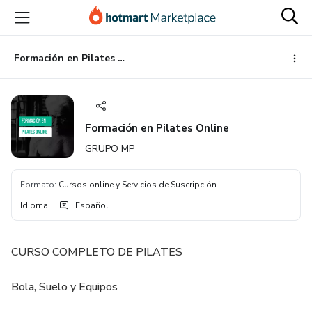
Ir
Ir
Ir
al
a
al
contenido
la
pie
principal
página
de
Formación en Pilates Online
de
página
pago
Formación en Pilates Online
GRUPO MP
Formato
:
Cursos online y Servicios de Suscripción
Idioma
:
Español
CURSO COMPLETO DE PILATES
Bola, Suelo y Equipos