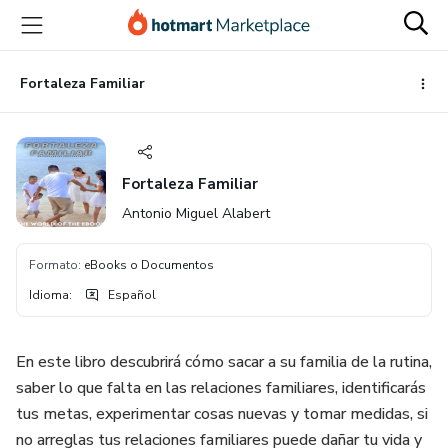
Ir
Ir
Ir
al
a
al
contenido
la
pie
principal
página
de
Fortaleza Familiar
de
página
pago
Fortaleza Familiar
Antonio Miguel Alabert
Formato
:
eBooks o Documentos
Idioma
:
Español
En este libro descubrirá cómo sacar a su familia de la rutina,
saber lo que falta en las relaciones familiares, identificarás
tus metas, experimentar cosas nuevas y tomar medidas, si
no arreglas tus relaciones familiares puede dañar tu vida y