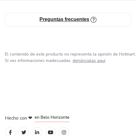
Preguntas frecuentes
El contenido de este producto no representa la opinión de Hotmart.
Si ves informaciones inadecuadas,
denúncialas aquí
en Ciudad de México
en Bogotá
en Amsterdam
en Madrid
en Belo Horizonte
Hecho con
❤