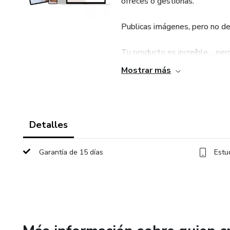
ofreces o gestionas.
Publicas imágenes, pero no de
Tu producto es increíble… per
Mostrar más
📸 Una imagen potente puede m
deseo, interacción… y ventas.
Por eso creamos Fotohacks 
Detalles
Una formación 100% práctica p
Garantía de 15 días
Estu
con lo que ya tienes (sí, inclus
¿Qué incluye?
🎥 +30 videotutoriales paso 