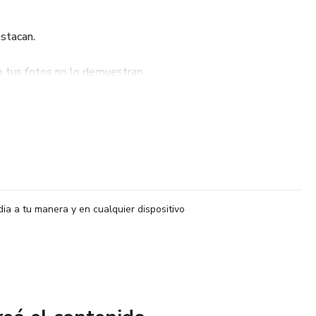
stacan.
o tus fotos no lo demuestran.
arcar la diferencia entre pasar desapercibido o generar
Premium.
ara que aprendas a crear fotos gastronómicas irresistibles
dia a tu manera y en cualquier dispositivo
o con el móvil).
a paso