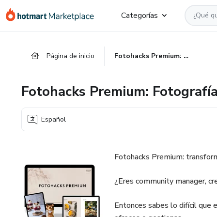
Ir
Ir
Ir
Categorías
al
a
al
contenido
la
pie
principal
página
de
Página de inicio
Fotohacks Premium: Fotografía Gastronómica
de
página
pago
Fotohacks Premium: Fotografí
Español
Fotohacks Premium: transform
¿Eres community manager, cre
Entonces sabes lo difícil que 