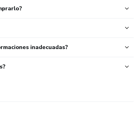
mprarlo?
ormaciones inadecuadas?
s?