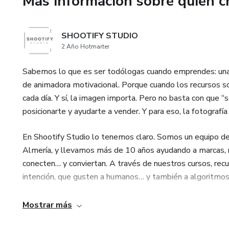
Más información sobre quien c
📸 2 sesiones de fotos en dir
🧠 Metodología F3: Fotografía
SHOOTIFY STUDIO
2 Año Hotmarter
🗓️ 3 mentorías grupales en vi
Sabemos lo que es ser todólogas cuando emprendes: una 
🤝 10 semanas de acompañam
de animadora motivacional. Porque cuando los recursos so
cada día. Y sí, la imagen importa. Pero no basta con que “
No necesitas equipo caro ni c
posicionarte y ayudarte a vender. Y para eso, la fotografía
Solo las ganas de mejorar tu 
En Shootify Studio lo tenemos claro. Somos un equipo de 
marca.
Almería, y llevamos más de 10 años ayudando a marcas,
conecten… y conviertan. A través de nuestros cursos, rec
Haz que tus fotos hablen por t
intención, que gusten a humanos… y también a algoritmos
✨ Únete a Fotohacks Premium 
Nos especializamos en fotografía gastronómica y de prod
Mostrar más
Con enfoque claro, con estructura y con resultados que se