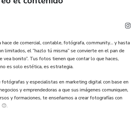
reó el contenido
ecto
, Estilismo y Estrategia
vo
hace de comercial, contable, fotógrafa, community… y hasta
iento + comunidad privada
n limitados, el “hazlo tú misma” se convierte en el pan de
se vea bonito”. Tus fotos tienen que contar lo que haces,
onocimientos previos.
 no es solo estética, es estrategia.
contenido y marcar un antes y un después en tu imagen de
fotógrafas y especialistas en marketing digital con base en
 negocios y emprendedoras a que sus imágenes comuniquen,
ursos y formaciones, te enseñamos a crear fotografías con
i.
 😉.
y empieza a crear contenido que conecta… y convierte.
ucto, y unimos técnica, estrategia y acompañamiento real.
 notan.