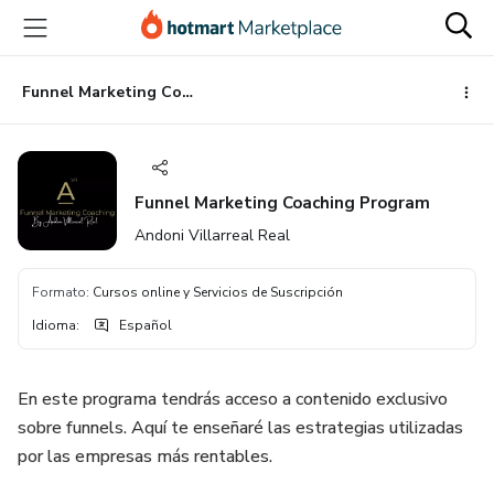
Ir
Ir
Ir
al
a
al
contenido
la
pie
principal
página
de
Funnel Marketing Coaching Program
de
página
pago
Funnel Marketing Coaching Program
Andoni Villarreal Real
Formato
:
Cursos online y Servicios de Suscripción
Idioma
:
Español
En este programa tendrás acceso a contenido exclusivo
sobre funnels. Aquí te enseñaré las estrategias utilizadas
por las empresas más rentables.