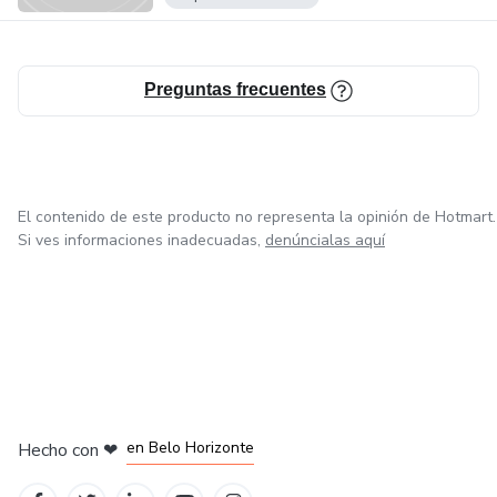
Preguntas frecuentes
El contenido de este producto no representa la opinión de Hotmart.
Si ves informaciones inadecuadas,
denúncialas aquí
en Ciudad de México
en Bogotá
en Amsterdam
en Madrid
en Belo Horizonte
Hecho con
❤