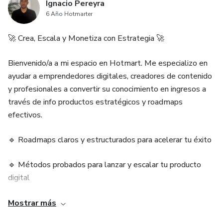
Ignacio Pereyra
6 Año Hotmarter
🚀 Crea, Escala y Monetiza con Estrategia 🚀
Bienvenido/a a mi espacio en Hotmart. Me especializo en
ayudar a emprendedores digitales, creadores de contenido
y profesionales a convertir su conocimiento en ingresos a
través de info productos estratégicos y roadmaps
efectivos.
🔹 Roadmaps claros y estructurados para acelerar tu éxito
🔹 Métodos probados para lanzar y escalar tu producto
digital
🔹 Herramientas y guías paso a paso para simplificar tu
Mostrar más
proceso