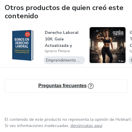
Otros productos de quien creó este
🔹 Estrategias de marketing y ventas que generan
contenido
resultados
Aquí encontrarás contenido diseñado para maximizar tu
Derecho Laboral
G
10X: Guía
T
productividad, eliminar la confusión y llevarte directo al
Actualizada y
C
éxito digital. Si buscas monetizar tu conocimiento de forma
Ignacio Pereyra
I
Confiable
S
efectiva, estás en el lugar indicado.
Emprendimiento Digital
📩 ¿Listo para transformar tu idea en ingresos? Únete
ahora.
Preguntas frecuentes
El contenido de este producto no representa la opinión de Hotmart.
Si ves informaciones inadecuadas,
denúncialas aquí