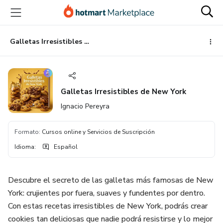
Ir
Ir
Ir
al
a
al
contenido
la
pie
principal
página
de
Galletas Irresistibles de New York
de
página
pago
Galletas Irresistibles de New York
Ignacio Pereyra
Formato
:
Cursos online y Servicios de Suscripción
Idioma
:
Español
Descubre el secreto de las galletas más famosas de New
York: crujientes por fuera, suaves y fundentes por dentro.
Con estas recetas irresistibles de New York, podrás crear
cookies tan deliciosas que nadie podrá resistirse y lo mejor