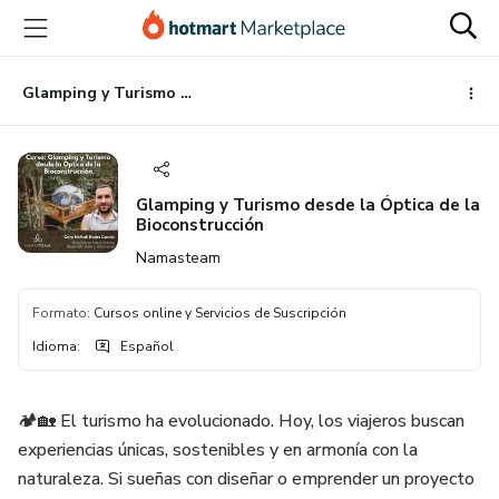
Ir
Ir
Ir
al
a
al
contenido
la
pie
principal
página
de
Glamping y Turismo desde la Óptica de la Bioconstrucción
de
página
pago
Glamping y Turismo desde la Óptica de la
Bioconstrucción
Namasteam
Formato
:
Cursos online y Servicios de Suscripción
Idioma
:
Español
🏕️🏡 El turismo ha evolucionado. Hoy, los viajeros buscan
experiencias únicas, sostenibles y en armonía con la
naturaleza. Si sueñas con diseñar o emprender un proyecto