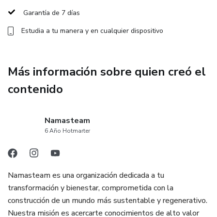
🌍 Adquiere herramientas técnicas para poder diseñar los
Garantía de 7 días
nuevos espacios de turismo, con las eco-tendencias de
Estudia a tu manera y en cualquier dispositivo
construcción y rentabiliza tu vocación asesorando
proyectos de Glamping!
Más información sobre quien creó el
⭐ Importante: podrás acceder a asesorías / consultorías
privadas de tu proyecto con éste docente, por un valor
contenido
adicional.
📌 Inscríbete ahora y empieza a asesorar proyectos
Namasteam
turísiticos realmente ecológicos y regenerativos!
6 Año Hotmarter
Namasteam es una organización dedicada a tu
transformación y bienestar, comprometida con la
construcción de un mundo más sustentable y regenerativo.
Nuestra misión es acercarte conocimientos de alto valor