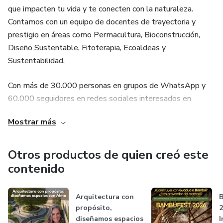
que impacten tu vida y te conecten con la naturaleza.
Contamos con un equipo de docentes de trayectoria y
prestigio en áreas como Permacultura, Bioconstrucción,
Diseño Sustentable, Fitoterapia, Ecoaldeas y
Sustentabilidad.
Con más de 30.000 personas en grupos de WhatsApp y
60.000 seguidores en redes sociales interesados en
prácticas ecológicas, hemos creado una comunidad vibrante
Mostrar más
y en constante crecimiento. Hemos colaborado con 30
docentes expertos y 50 talleristas especializados, quienes
han liderado proyectos en bioconstrucción y sostenibilidad.
Otros productos de quien creó este
A través de nuestras capacitaciones, hemos impactado a
contenido
más de 1500 personas, motivados por la necesidad de
transformar la construccion y la arquitectura en algo
Arquitectura con
B
positivo para la salud y el medio ambiente.
propósito,
diseñamos espacios
I