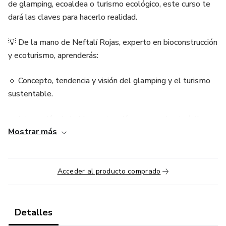
de glamping, ecoaldea o turismo ecológico, este curso te
dará las claves para hacerlo realidad.
💡 De la mano de Neftalí Rojas, experto en bioconstrucción
y ecoturismo, aprenderás:
🔹 Concepto, tendencia y visión del glamping y el turismo
sustentable.
🔹 Integración de la bioconstrucción en espacios turísticos
Mostrar más
innovadores.
🔹 Diseño y estructuras disruptivas para alojamientos
únicos.
Acceder al producto comprado
🔹 Otras aristas del turismo sostenible, desde ecoaldeas
hasta experiencias regenerativas.
Detalles