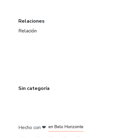
Relaciones
Relación
Sin categoría
en Ciudad de México
en Bogotá
en Amsterdam
en Madrid
en Belo Horizonte
Hecho con
❤