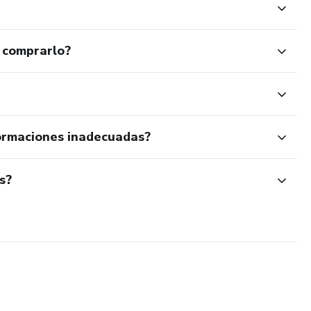
 comprarlo?
ormaciones inadecuadas?
s?