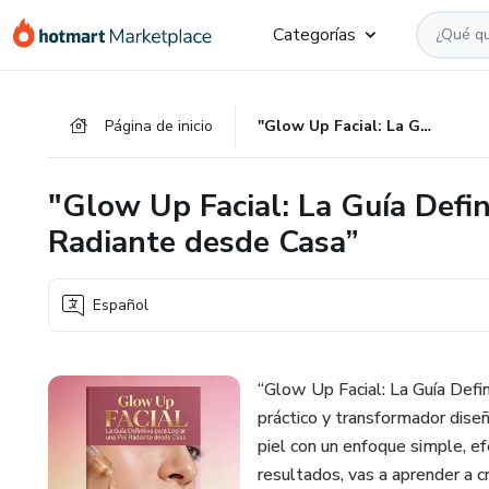
Ir
Ir
Ir
Categorías
al
a
al
contenido
la
pie
principal
página
de
Página de inicio
"Glow Up Facial: La Guía Definitiva para Lograr una Piel Radiante desde Casa”
de
página
pago
"Glow Up Facial: La Guía Defin
Radiante desde Casa”
Español
“Glow Up Facial: La Guía Defi
práctico y transformador diseñ
piel con un enfoque simple, ef
resultados, vas a aprender a cr