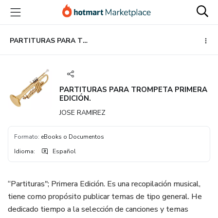
Ir
Ir
Ir
al
a
al
contenido
la
pie
principal
página
de
PARTITURAS PARA TROMPETA PRIMERA EDICIÓN.
de
página
pago
PARTITURAS PARA TROMPETA PRIMERA
EDICIÓN.
JOSE RAMIREZ
Formato
:
eBooks o Documentos
Idioma
:
Español
“Partituras"; Primera Edición. Es una recopilación musical,
tiene como propósito publicar temas de tipo general. He
dedicado tiempo a la selección de canciones y temas