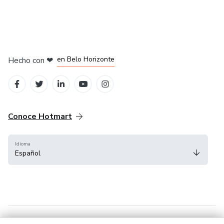
en Ciudad de México
en Bogotá
en Amsterdam
en Madrid
en Belo Horizonte
Hecho con
❤
Conoce Hotmart
Idioma
Español