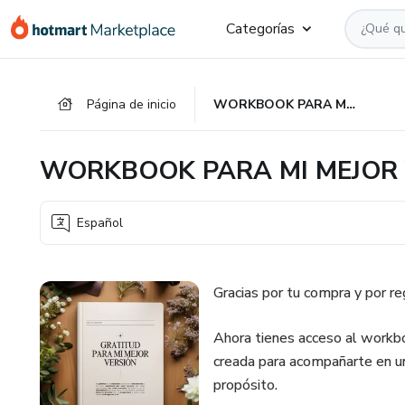
Ir
Ir
Ir
Categorías
al
a
al
contenido
la
pie
principal
página
de
Página de inicio
WORKBOOK PARA MI MEJOR VERSIÓN 2,026
de
página
pago
WORKBOOK PARA MI MEJOR 
Español
Gracias por tu compra y por re
Ahora tienes acceso al workbo
creada para acompañarte en un 
propósito.