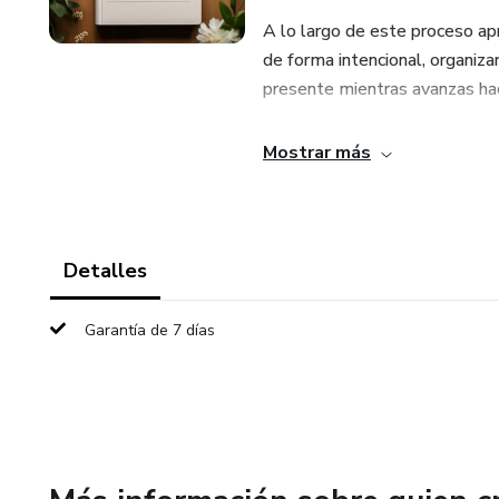
A lo largo de este proceso apre
de forma intencional, organizar
presente mientras avanzas hac
Este no es solo un workbook,
Mostrar más
PDF, prepararlo con cariño y h
realizar cada ejercicio. La con
y consciente.
Detalles
Sigue los pasos en orden, conf
Garantía de 7 días
Además, te invitamos a unirte
actualizaciones, acompañamie
durante este 2026.
Gracias por elegirte. Este es 