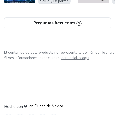
Salud y Deportes
Preguntas frecuentes
El contenido de este producto no representa la opinión de Hotmart.
Si ves informaciones inadecuadas,
denúncialas aquí
en Bogotá
en Amsterdam
en Madrid
en Ciudad de México
Hecho con
❤
en Belo Horizonte