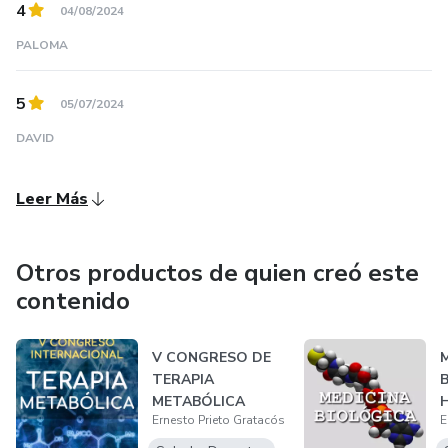
4
04/08/2024
PALOMA
5
05/07/2024
DAVID
Leer Más
Otros productos de quien creó este
contenido
V CONGRESO DE
TERAPIA
METABÓLICA
H
Ernesto Prieto Gratacós
E
F