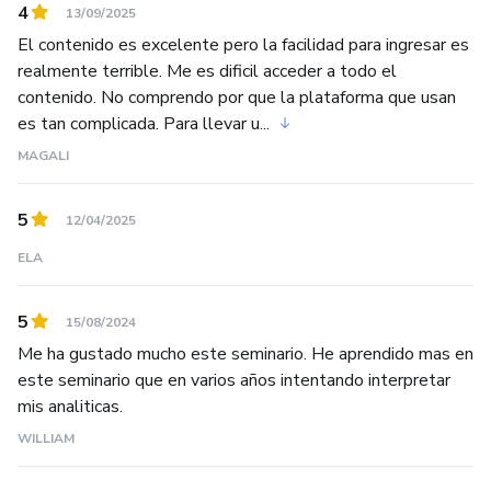
de individuos de élite.
4
13/09/2025
El contenido es excelente pero la facilidad para ingresar es
realmente terrible. Me es dificil acceder a todo el
contenido. No comprendo por que la plataforma que usan
es tan complicada. Para llevar u...
MAGALI
5
12/04/2025
ELA
5
15/08/2024
Me ha gustado mucho este seminario. He aprendido mas en
este seminario que en varios años intentando interpretar
mis analiticas.
WILLIAM