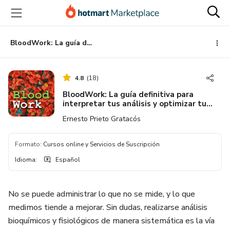
Ir
Ir
Ir
al
a
al
contenido
la
pie
principal
página
de
BloodWork: La guía definitiva para interpretar tus análisis y optimizar tu salud
de
página
pago
4.8
(
18
)
BloodWork: La guía definitiva para
interpretar tus análisis y optimizar tu
salud
Ernesto Prieto Gratacós
Formato
:
Cursos online y Servicios de Suscripción
Idioma
:
Español
No se puede administrar lo que no se mide, y lo que
medimos tiende a mejorar. Sin dudas, realizarse análisis
bioquímicos y fisiológicos de manera sistemática es la vía