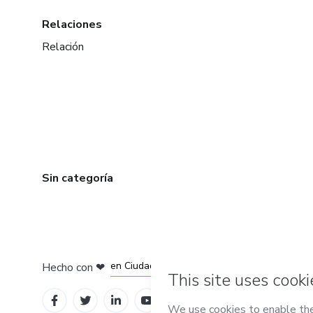
Relaciones
Relación
Sin categoría
en Bogotá
en Amsterdam
en Madrid
en Ciudad de México
Hecho con
❤
en Belo Horizonte
Conoce Hotmart