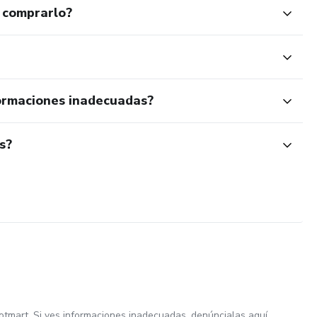
 comprarlo?
ormaciones inadecuadas?
s?
otmart. Si ves informaciones inadecuadas,
denúncialas aquí