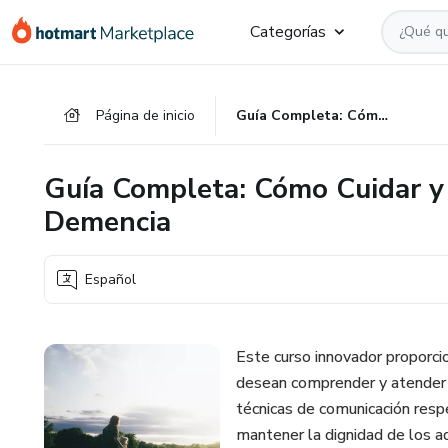
Ir
Ir
Ir
Categorías
al
a
al
contenido
la
pie
principal
página
de
Página de inicio
Guía Completa: Cómo Cuidar y Comprender a Personas con Demencia
de
página
pago
Guía Completa: Cómo Cuidar y
Demencia
Español
Este curso innovador proporci
desean comprender y atender
técnicas de comunicación res
mantener la dignidad de los a