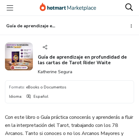
Ir
Ir
Ir
al
a
al
contenido
la
pie
principal
página
de
Guía de aprendizaje en profundidad de las cartas de Tarot Rider Waite
de
página
pago
Guía de aprendizaje en profundidad de
las cartas de Tarot Rider Waite
Katherine Segura
Formato
:
eBooks o Documentos
Idioma
:
Español
Con este libro o Guía práctica conocerás y aprenderás a fluir
en la interpretación del Tarot, trabajando con los 78
Arcanos. Tanto si conoces o no los Arcanos Mayores y