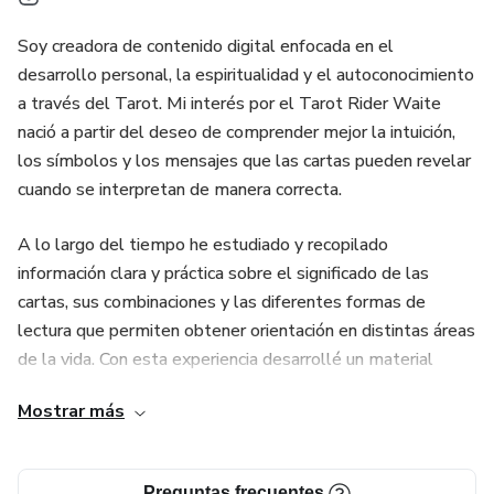
Soy creadora de contenido digital enfocada en el
desarrollo personal, la espiritualidad y el autoconocimiento
a través del Tarot. Mi interés por el Tarot Rider Waite
nació a partir del deseo de comprender mejor la intuición,
los símbolos y los mensajes que las cartas pueden revelar
cuando se interpretan de manera correcta.
A lo largo del tiempo he estudiado y recopilado
información clara y práctica sobre el significado de las
cartas, sus combinaciones y las diferentes formas de
lectura que permiten obtener orientación en distintas áreas
de la vida. Con esta experiencia desarrollé un material
pensado especialmente para personas que desean
Mostrar más
aprender Tarot desde cero, sin complicaciones y con una
guía fácil de seguir.
Preguntas frecuentes