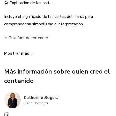
🔮 Explicación de las cartas
Incluye el significado de las cartas del Tarot para
comprender su simbolismo e interpretación.
✨ Guía fácil de entender
El contenido está explicado paso a paso para facilitar el
Mostrar más
aprendizaje sin complicaciones.
Más información sobre quien creó el
🧠 Desarrolla tu intuición
contenido
Aprender Tarot ayuda a fortalecer la intuición y la
capacidad de interpretación.
Katherine Segura
3 Año Hotmarter
📚 Material prá