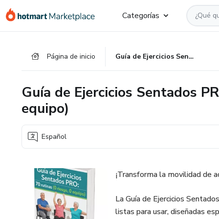
Ir
Ir
Ir
Categorías
al
a
al
contenido
la
pie
principal
página
de
Página de inicio
Guía de Ejercicios Sentados PRO - 70 rutinas (0 riesgo, 0 equipo)
de
página
pago
Guía de Ejercicios Sentados PRO
equipo)
Español
¡Transforma la movilidad de a
La Guía de Ejercicios Sentado
listas para usar, diseñadas e