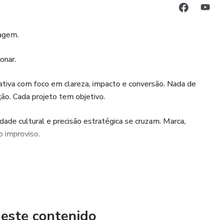
uagem.
onar.
riativa com foco em clareza, impacto e conversão. Nada de
ção. Cada projeto tem objetivo.
dade cultural e precisão estratégica se cruzam. Marca,
o improviso.
rio.
 este contenido