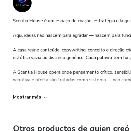
Scentia House é um espaço de criação, estratégia e ling
Aqui, ideias não nascem para agradar — nascem para funci
A casa reúne conteúdo, copywriting, conceito e direção c
estética vazia ou discurso genérico. Cada palavra tem fun
A Scentia House opera onde pensamento crítico, sensibili
narrativa e oferta são tratadas como sistema — não com
É um laboratório criativo para quem leva comunicação a sé
Mostrar más
Quem entra, entra para construir algo sólido.
Otros productos de quien creó