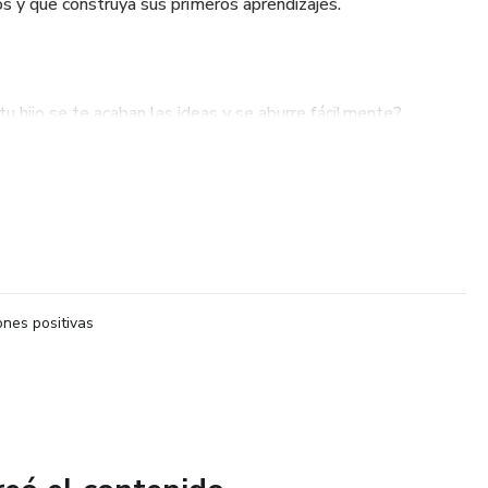
os y que construya sus primeros aprendizajes.
tu hijo se te acaban las ideas y se aburre fácilmente?
u bebé tiene mucha energía y no sabes qué hacer para
reatividad y los sentidos de tu bebé?
máximo el tiempo en casa con tu hijo?
nes positivas
 y técnicas para entretener y estimular a tu bebé sin salir de
 se vuelven eternos porque no sabes qué actividades