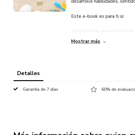
desarrolle habilidades, sentid
Este e-book es para ti si:
¿A la hora de querer jugar con 
Mostrar más
¿Sientes que durante el día t
calmarlo?
¿No sabes cómo estimular la c
Detalles
¿Sientes que no disfrutas al 
Garantía de 7 días
60% de evaluacio
¿Quieres aprender experiencias
casa?
¿Sientes que los días en casa
compartir con tu bebé?