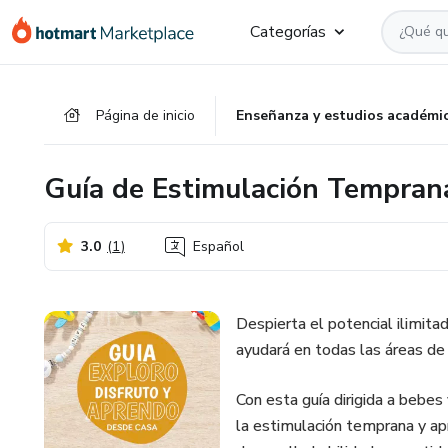
Ir
Ir
Ir
Categorías
al
a
al
contenido
la
pie
principal
página
de
Página de inicio
Enseñanza y estudios académi
de
página
pago
Guía de Estimulación Tempran
3.0
(
1
)
Español
Despierta el potencial ilimita
ayudará en todas las áreas de 
Con esta guía dirigida a bebes
la estimulación temprana y ap