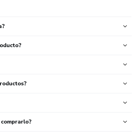
a?
roducto?
productos?
 comprarlo?