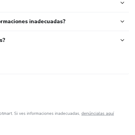
ormaciones inadecuadas?
s?
otmart. Si ves informaciones inadecuadas,
denúncialas aquí